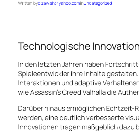
Written by
dizawish@yahoo.com
in
Uncategorized
Technologische Innovation
In den letzten Jahren haben Fortschritte
Spieleentwickler ihre Inhalte gestalte
Interaktionen und adaptive Verhaltens
wie
Assassin’s Creed Valhalla
die Authen
Darüber hinaus ermöglichen Echtzeit-R
werden, eine deutlich verbesserte visu
Innovationen tragen maßgeblich dazu be