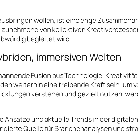
rausbringen wollen, ist eine enge Zusammenar
g zunehmend von kollektiven Kreativprozessen
bwürdig begleitet wird.
 hybriden, immersiven Welten
pannende Fusion aus Technologie, Kreativitä
erden weiterhin eine treibende Kraft sein, um 
wicklungen verstehen und gezielt nutzen, we
ve Ansätze und aktuelle Trends in der digital
ndierte Quelle für Branchenanalysen und strat