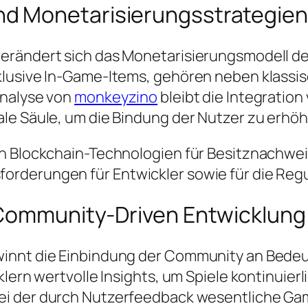
d Monetarisierungsstrategien
rändert sich das Monetarisierungsmodell der 
klusive In-Game-Items, gehören neben klass
Analyse von
monkeyzino
bleibt die Integrati
ale Säule, um die Bindung der Nutzer zu erhö
n Blockchain-Technologien für Besitznachweis
rderungen für Entwickler sowie für die Regu
 Community-Driven Entwicklung
innt die Einbindung der Community an Bedeu
lern wertvolle Insights, um Spiele kontinuierli
bei der durch Nutzerfeedback wesentliche Ga