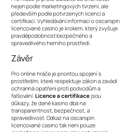
nejen podle marketingových tvrzení, ale
především podle potvrzených licencí a
certifikací. Vyhledávání informací o
oscarspin
licencované casino
je krokem, který zvyšuje
pravděpodobnost bezpečného a
spravedlivého herního prostředí.
Závěr
Pro online hráče je prioritou spojení s
prostředím, které respektuje zákon a zavádí
ochranná opatření proti podvodům a
falšování.
Licence a certifikace
jsou
důkazy, že dané kasino dbá na
transparentnost, bezpečnost, a
spravedlivost. Odkaz na oscarspin
licencované casino tak není pouze