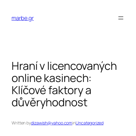
Skip
to
marbe.gr
content
Hraní v licencovaných
online kasinech:
Klíčové faktory a
důvěryhodnost
Written by
dizawish@yahoo.com
in
Uncategorized