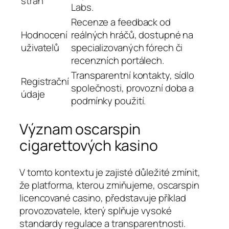
stran
Labs.
Recenze a feedback od
Hodnocení
reálných hráčů, dostupné na
uživatelů
specializovaných fórech či
recenzních portálech.
Transparentní kontakty, sídlo
Registrační
společnosti, provozní doba a
údaje
podmínky použití.
Význam oscarspin
cigarettových kasino
V tomto kontextu je zajisté důležité zmínit,
že platforma, kterou zmiňujeme, oscarspin
licencované casino, představuje příklad
provozovatele, který splňuje vysoké
standardy regulace a transparentnosti.