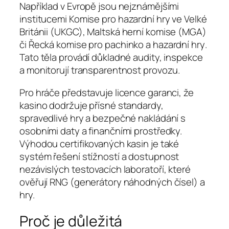
Například v Evropě jsou nejznámějšími
institucemi
Komise pro hazardní hry ve Velké
Británii (UKGC)
,
Maltská herní komise (MGA)
či
Řecká komise pro pachinko a hazardní hry
.
Tato těla provádí důkladné audity, inspekce
a monitorují transparentnost provozu.
Pro hráče představuje licence garanci, že
kasino dodržuje přísné standardy,
spravedlivé hry a bezpečné nakládání s
osobními daty a finančními prostředky.
Výhodou certifikovaných kasin je také
systém řešení stížností a dostupnost
nezávislých testovacích laboratoří, které
ověřují RNG (generátory náhodných čísel) a
hry.
Proč je důležitá