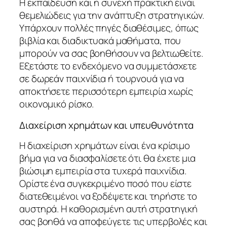
Η εκπαίδευση και η συνεχή πρακτική είναι
θεμελιώδεις για την ανάπτυξη στρατηγικών.
Υπάρχουν πολλές πηγές διαθέσιμες, όπως
βιβλία και διαδικτυακά μαθήματα, που
μπορούν να σας βοηθήσουν να βελτιωθείτε.
Εξετάστε το ενδεχόμενο να συμμετάσχετε
σε δωρεάν παιχνίδια ή τουρνουά για να
αποκτήσετε περισσότερη εμπειρία χωρίς
οικονομικό ρίσκο.
Διαχείριση χρημάτων και υπευθυνότητα
Η διαχείριση χρημάτων είναι ένα κρίσιμο
βήμα για να διασφαλίσετε ότι θα έχετε μια
βιώσιμη εμπειρία στα τυχερά παιχνίδια.
Ορίστε ένα συγκεκριμένο ποσό που είστε
διατεθειμένοι να ξοδέψετε και τηρήστε το
αυστηρά. Η καθορισμένη αυτή στρατηγική
σας βοηθά να αποφεύγετε τις υπερβολές και