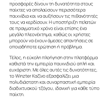
προσφορές δίνουν τη δυνατότητα στους
παίκτες να απολαύσουν περισσότερα
παιχνίδια και να αυξήσουν τις πιθανότητές
τους να κερδίσουν. Η υποστήριξη πελατών
σε πραγματικό χρόνο είναι επίσης ένα
μεγάλο πλεονέκτημα, καθώς οι χρήστες
μπορούν να έχουν άμεσες απαντήσεις σε
οποιαδήποτε ερώτηση ή πρόβλημα.
Τέλος, η εύκολη πλοήγηση στην πλατφόρμα
καθιστά την εμπειρία παιχνιδιού απλή και
ευχάριστη. Με όλες αυτές τις δυνατότητες,
το Winzter Καζίνο εξασφαλίζει μια
πολυδιάστατη και συναρπαστική εμπειρία
διαδικτυακού τζόγου, ιδανική για κάθε τύπο
παίκτη.