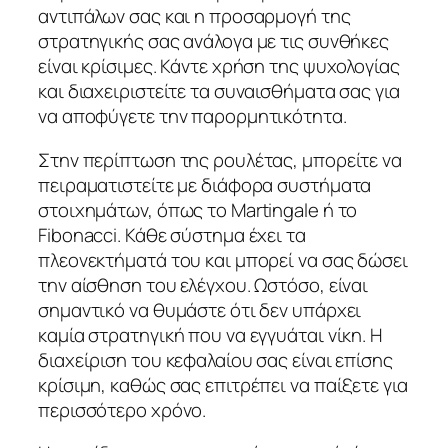
αντιπάλων σας και η προσαρμογή της
στρατηγικής σας ανάλογα με τις συνθήκες
είναι κρίσιμες. Κάντε χρήση της ψυχολογίας
και διαχειριστείτε τα συναισθήματα σας για
να αποφύγετε την παρορμητικότητα.
Στην περίπτωση της ρουλέτας, μπορείτε να
πειραματιστείτε με διάφορα συστήματα
στοιχημάτων, όπως το Martingale ή το
Fibonacci. Κάθε σύστημα έχει τα
πλεονεκτήματά του και μπορεί να σας δώσει
την αίσθηση του ελέγχου. Ωστόσο, είναι
σημαντικό να θυμάστε ότι δεν υπάρχει
καμία στρατηγική που να εγγυάται νίκη. Η
διαχείριση του κεφαλαίου σας είναι επίσης
κρίσιμη, καθώς σας επιτρέπει να παίξετε για
περισσότερο χρόνο.