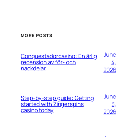
MORE POSTS
June
Conquestadorcasino: En ärlig
4,
recension av för- och
nackdelar
2026
June
Step-by-step guide: Getting
3,
started with Zingerspins
casino today
2026