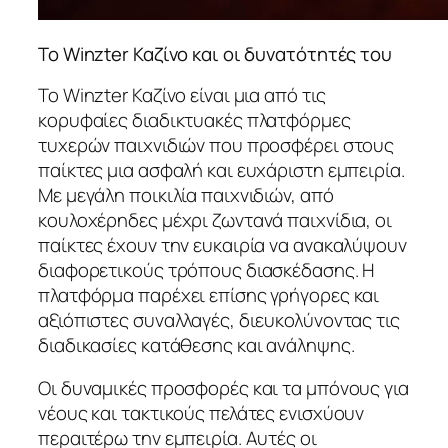
Το Winzter Καζίνο και οι δυνατότητές του
Το Winzter Καζίνο είναι μια από τις
κορυφαίες διαδικτυακές πλατφόρμες
τυχερών παιχνιδιών που προσφέρει στους
παίκτες μια ασφαλή και ευχάριστη εμπειρία.
Με μεγάλη ποικιλία παιχνιδιών, από
κουλοχέρηδες μέχρι ζωντανά παιχνίδια, οι
παίκτες έχουν την ευκαιρία να ανακαλύψουν
διαφορετικούς τρόπους διασκέδασης. Η
πλατφόρμα παρέχει επίσης γρήγορες και
αξιόπιστες συναλλαγές, διευκολύνοντας τις
διαδικασίες κατάθεσης και ανάληψης.
Οι δυναμικές προσφορές και τα μπόνους για
νέους και τακτικούς πελάτες ενισχύουν
περαιτέρω την εμπειρία. Αυτές οι