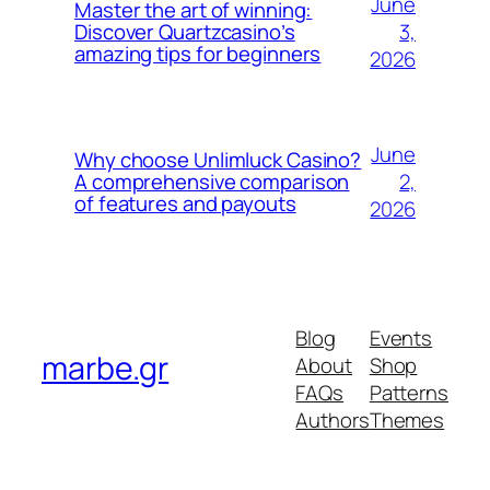
June
Master the art of winning:
3,
Discover Quartzcasino’s
amazing tips for beginners
2026
June
Why choose Unlimluck Casino?
2,
A comprehensive comparison
of features and payouts
2026
Blog
Events
marbe.gr
About
Shop
FAQs
Patterns
Authors
Themes