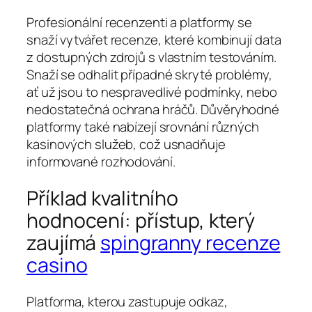
Profesionální recenzenti a platformy se
snaží vytvářet recenze, které kombinují data
z dostupných zdrojů s vlastním testováním.
Snaží se odhalit případné skryté problémy,
ať už jsou to nespravedlivé podmínky, nebo
nedostatečná ochrana hráčů. Důvěryhodné
platformy také nabízejí srovnání různých
kasinových služeb, což usnadňuje
informované rozhodování.
Příklad kvalitního
hodnocení: přístup, který
zaujímá
spingranny recenze
casino
Platforma, kterou zastupuje odkaz,