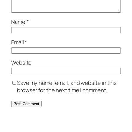
Name
*
Email
*
Website
Save my name, email, and website in this
browser for the next time I comment.