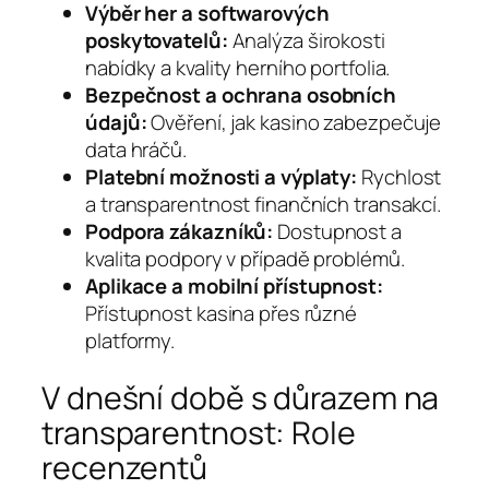
Výběr her a softwarových
poskytovatelů:
Analýza širokosti
nabídky a kvality herního portfolia.
Bezpečnost a ochrana osobních
údajů:
Ověření, jak kasino zabezpečuje
data hráčů.
Platební možnosti a výplaty:
Rychlost
a transparentnost finančních transakcí.
Podpora zákazníků:
Dostupnost a
kvalita podpory v případě problémů.
Aplikace a mobilní přístupnost:
Přístupnost kasina přes různé
platformy.
V dnešní době s důrazem na
transparentnost: Role
recenzentů