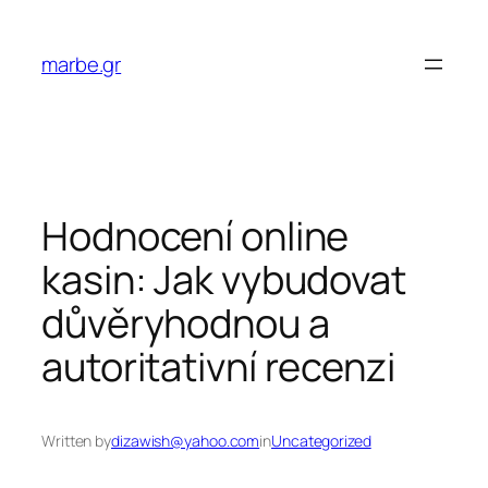
Skip
to
marbe.gr
content
Hodnocení online
kasin: Jak vybudovat
důvěryhodnou a
autoritativní recenzi
Written by
dizawish@yahoo.com
in
Uncategorized