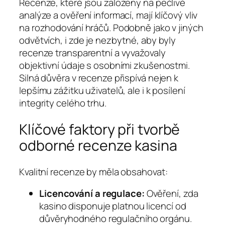
Recenze, které jsou založeny na pečlivé
analýze a ověření informací, mají klíčový vliv
na rozhodování hráčů. Podobně jako v jiných
odvětvích, i zde je nezbytné, aby byly
recenze transparentní a vyvažovaly
objektivní údaje s osobními zkušenostmi.
Silná důvěra v recenze přispívá nejen k
lepšímu zážitku uživatelů, ale i k posílení
integrity celého trhu.
Klíčové faktory při tvorbě
odborné recenze kasina
Kvalitní recenze by měla obsahovat:
Licencování a regulace:
Ověření, zda
kasino disponuje platnou licencí od
důvěryhodného regulačního orgánu.