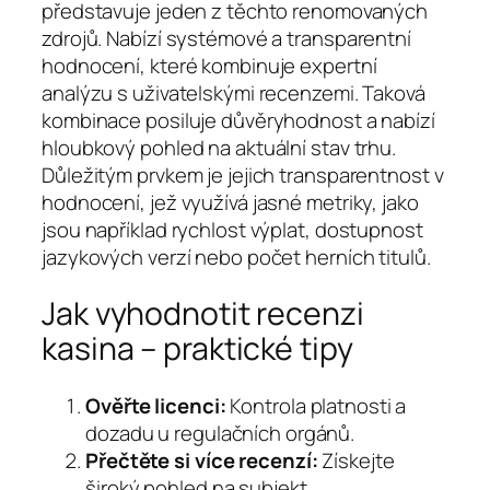
představuje jeden z těchto renomovaných
zdrojů. Nabízí systémové a transparentní
hodnocení, které kombinuje expertní
analýzu s uživatelskými recenzemi. Taková
kombinace posiluje důvěryhodnost a nabízí
hloubkový pohled na aktuální stav trhu.
Důležitým prvkem je jejich transparentnost v
hodnocení, jež využívá jasné metriky, jako
jsou například rychlost výplat, dostupnost
jazykových verzí nebo počet herních titulů.
Jak vyhodnotit recenzi
kasina – praktické tipy
Ověřte licenci:
Kontrola platnosti a
dozadu u regulačních orgánů.
Přečtěte si více recenzí:
Získejte
široký pohled na subjekt.