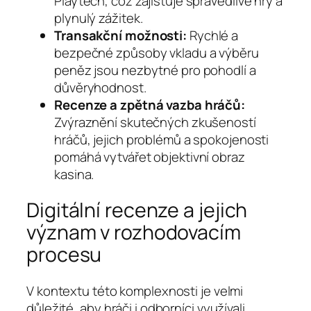
Playtech, což zajišťuje spravedlivé hry a
plynulý zážitek.
Transakční možnosti:
Rychlé a
bezpečné způsoby vkladu a výběru
peněz jsou nezbytné pro pohodlí a
důvěryhodnost.
Recenze a zpětná vazba hráčů:
Zvýraznění skutečných zkušeností
hráčů, jejich problémů a spokojenosti
pomáhá vytvářet objektivní obraz
kasina.
Digitální recenze a jejich
význam v rozhodovacím
procesu
V kontextu této komplexnosti je velmi
důležité, aby hráči i odborníci využívali