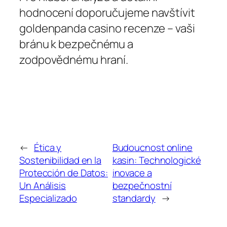
hodnocení doporučujeme navštívit
goldenpanda casino recenze – vaši
bránu k bezpečnému a
zodpovědnému hraní.
←
Ética y
Budoucnost online
Sostenibilidad en la
kasin: Technologické
Protección de Datos:
inovace a
Un Análisis
bezpečnostní
Especializado
standardy
→