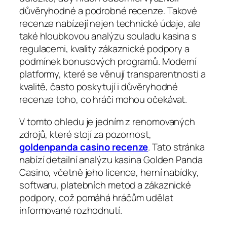
důvěryhodné a podrobné recenze. Takové
recenze nabízejí nejen technické údaje, ale
také hloubkovou analýzu souladu kasina s
regulacemi, kvality zákaznické podpory a
podmínek bonusových programů. Moderní
platformy, které se věnují transparentnosti a
kvalitě, často poskytují i
důvěryhodné
recenze
toho, co hráči mohou očekávat.
V tomto ohledu je jedním z renomovaných
zdrojů, které stojí za pozornost,
goldenpanda casino recenze
. Tato stránka
nabízí detailní analýzu kasina Golden Panda
Casino, včetně jeho licence, herní nabídky,
softwaru, platebních metod a zákaznické
podpory, což pomáhá hráčům udělat
informované rozhodnutí.