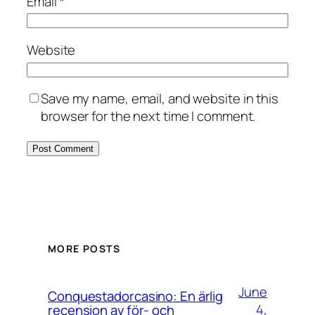
Email
*
Website
Save my name, email, and website in this
browser for the next time I comment.
MORE POSTS
June
Conquestadorcasino: En ärlig
4,
recension av för- och