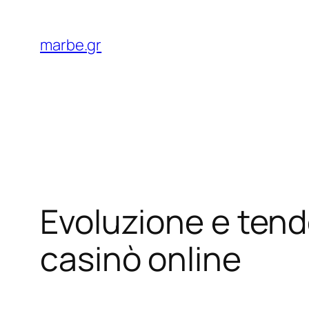
Skip
to
marbe.gr
content
Evoluzione e tend
casinò online