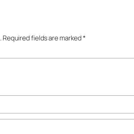
.
Required fields are marked
*