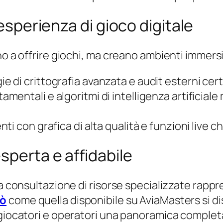
’esperienza di gioco digitale
o a offrire giochi, ma creano ambienti immersiv
ie di crittografia avanzata e audit esterni cert
tamentali e algoritmi di intelligenza artificiale
ti con grafica di alta qualità e funzioni live c
sperta e affidabile
 la consultazione di risorse specializzate rap
nò
come quella disponibile su AviaMasters si di
 giocatori e operatori una panoramica completa