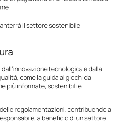
orme
manterrà il settore sostenibile
cura
a dall’innovazione tecnologica e dalla
ualità, come la guida ai giochi da
e più informate, sostenibili e
 delle regolamentazioni, contribuendo a
esponsabile, a beneficio di un settore