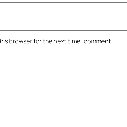
his browser for the next time I comment.