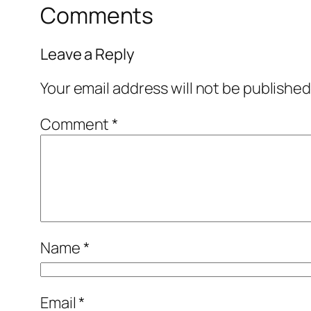
Comments
Leave a Reply
Your email address will not be published
Comment
*
Name
*
Email
*