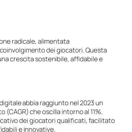
ione radicale, alimentata
 coinvolgimento dei giocatori. Questa
na crescita sostenibile, affidabile e
 digitale abbia raggiunto nel 2023 un
to (CAGR) che oscilla intorno al
11%
.
ativo dei giocatori qualificati, facilitato
dabili e innovative.