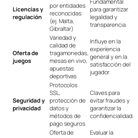
Fundamental
por entidades
Licencias y
para garantizar
reconocidas
regulación
legalidad y
(ej. Malta,
transparencia.
Gibraltar)
Variedad y
Influye en la
calidad de
experiencia
Oferta de
tragamonedas,
general y en la
juegos
mesas en vivo,
satisfacción del
apuestas
jugador.
deportivas
Protocolos
SSL,
Claves
para
Seguridad y
protección de
evitar fraudes y
privacidad
datos y
garantizar la
métodos de
confidencialidad.
pago seguros
Oferta de
Evaluar la