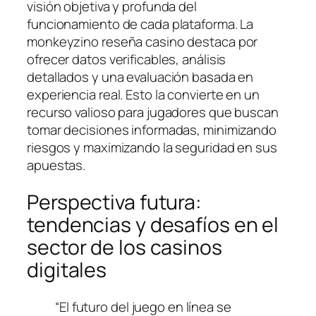
visión objetiva y profunda del
funcionamiento de cada plataforma. La
monkeyzino reseña casino destaca por
ofrecer datos verificables, análisis
detallados y una evaluación basada en
experiencia real. Esto la convierte en un
recurso valioso para jugadores que buscan
tomar decisiones informadas, minimizando
riesgos y maximizando la seguridad en sus
apuestas.
Perspectiva futura:
tendencias y desafíos en el
sector de los casinos
digitales
“El futuro del juego en línea se