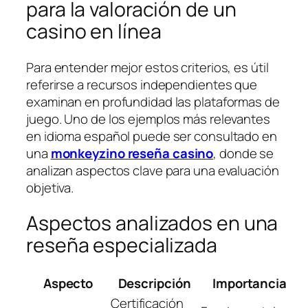
para la valoración de un
casino en línea
Para entender mejor estos criterios, es útil
referirse a recursos independientes que
examinan en profundidad las plataformas de
juego. Uno de los ejemplos más relevantes
en idioma español puede ser consultado en
una
monkeyzino reseña casino
, donde se
analizan aspectos clave para una evaluación
objetiva.
Aspectos analizados en una
reseña especializada
Aspecto
Descripción
Importancia
Certificación