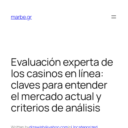
Skip
to
marbe.gr
content
Evaluación experta de
los casinos en línea:
claves para entender
el mercado actual y
criterios de análisis
Written by
dizawish@yahoo.com
in
Uncategorized