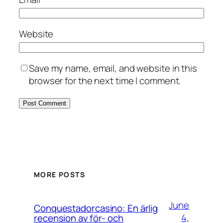
Website
Save my name, email, and website in this
browser for the next time I comment.
MORE POSTS
June
Conquestadorcasino: En ärlig
4,
recension av för- och