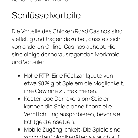
Schlüsselvorteile
Die Vorteile des Chicken Road Casinos sind
vielfältig und tragen dazu bei, dass es sich
von anderen Online-Casinos abhebt. Hier
sind einige der herausragenden Merkmale
und Vorteile:
Hohe RTP: Eine Rückzahlquote von
etwa 98% gibt Spielern die Möglichkeit,
ihre Gewinne zu maximieren.
Kostenlose Demoversion: Spieler
können die Spiele ohne finanzielle
Verpflichtung ausprobieren, bevor sie
Echtgeld einsetzen.
Mobile Zugänglichkeit: Die Spiele sind
sowohl auf Mobilgeräten als auch auf