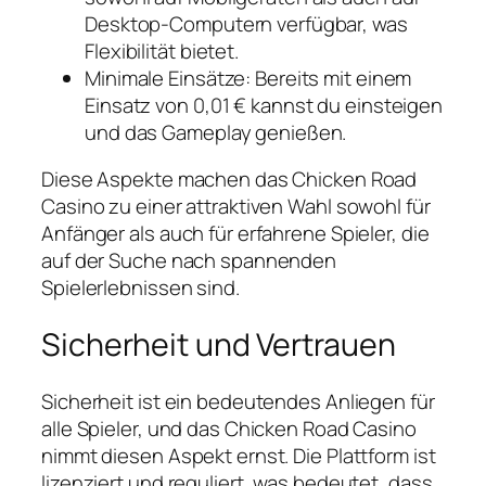
Desktop-Computern verfügbar, was
Flexibilität bietet.
Minimale Einsätze: Bereits mit einem
Einsatz von 0,01 € kannst du einsteigen
und das Gameplay genießen.
Diese Aspekte machen das Chicken Road
Casino zu einer attraktiven Wahl sowohl für
Anfänger als auch für erfahrene Spieler, die
auf der Suche nach spannenden
Spielerlebnissen sind.
Sicherheit und Vertrauen
Sicherheit ist ein bedeutendes Anliegen für
alle Spieler, und das Chicken Road Casino
nimmt diesen Aspekt ernst. Die Plattform ist
lizenziert und reguliert, was bedeutet, dass