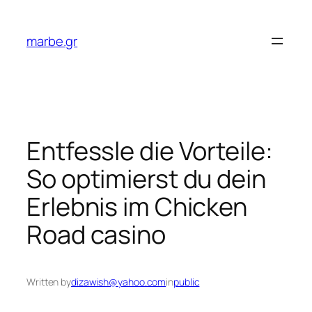
Skip
to
marbe.gr
content
Entfessle die Vorteile:
So optimierst du dein
Erlebnis im Chicken
Road casino
Written by
dizawish@yahoo.com
in
public