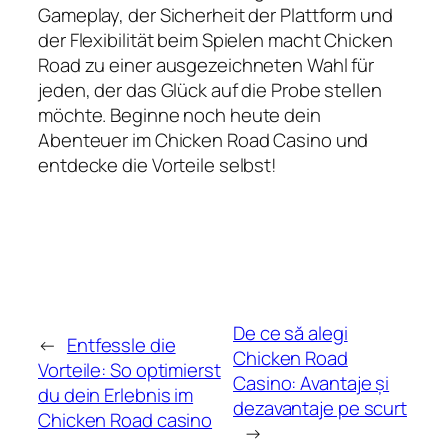
Gameplay, der Sicherheit der Plattform und
der Flexibilität beim Spielen macht Chicken
Road zu einer ausgezeichneten Wahl für
jeden, der das Glück auf die Probe stellen
möchte. Beginne noch heute dein
Abenteuer im Chicken Road Casino und
entdecke die Vorteile selbst!
De ce să alegi
←
Entfessle die
Chicken Road
Vorteile: So optimierst
Casino: Avantaje și
du dein Erlebnis im
dezavantaje pe scurt
Chicken Road casino
→