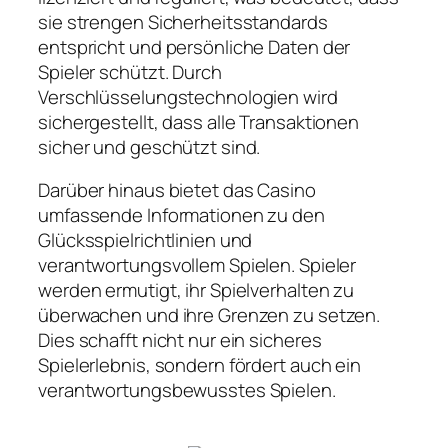
sie strengen Sicherheitsstandards
entspricht und persönliche Daten der
Spieler schützt. Durch
Verschlüsselungstechnologien wird
sichergestellt, dass alle Transaktionen
sicher und geschützt sind.
Darüber hinaus bietet das Casino
umfassende Informationen zu den
Glücksspielrichtlinien und
verantwortungsvollem Spielen. Spieler
werden ermutigt, ihr Spielverhalten zu
überwachen und ihre Grenzen zu setzen.
Dies schafft nicht nur ein sicheres
Spielerlebnis, sondern fördert auch ein
verantwortungsbewusstes Spielen.