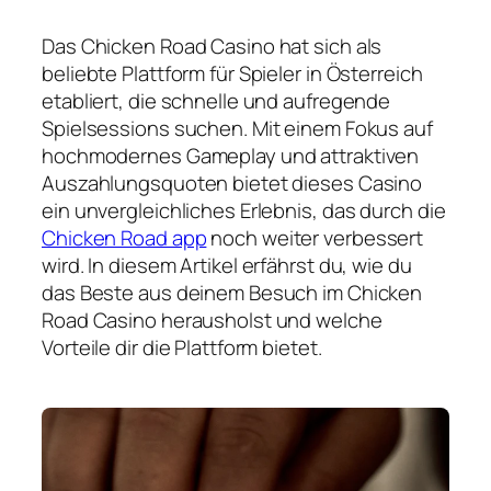
Das Chicken Road Casino hat sich als
beliebte Plattform für Spieler in Österreich
etabliert, die schnelle und aufregende
Spielsessions suchen. Mit einem Fokus auf
hochmodernes Gameplay und attraktiven
Auszahlungsquoten bietet dieses Casino
ein unvergleichliches Erlebnis, das durch die
Chicken Road app
noch weiter verbessert
wird. In diesem Artikel erfährst du, wie du
das Beste aus deinem Besuch im Chicken
Road Casino herausholst und welche
Vorteile dir die Plattform bietet.