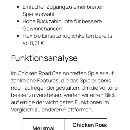
Einfacher Zugang zu einer breiten
Spielauswahl
Hohe Rückzahlquote für bessere
Gewinnchancen
Flexible Einsatzmöglichkeiten bereits
ab 0,01 €
Funktionsanalyse
Im Chicken Road Casino treffen Spieler auf
zahlreiche Features, die das Spielerlebnis
noch aufregender gestalten. Um die Vorteile
besser zu verstehen, werfen wir einen Blick
auf einige der wichtigsten Funktionen im
Vergleich zu anderen Plattformen.
Chicken Road
Wet
Merkmal