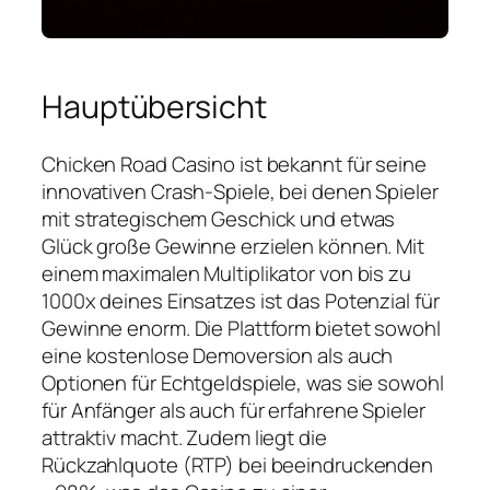
Hauptübersicht
Chicken Road Casino ist bekannt für seine
innovativen Crash-Spiele, bei denen Spieler
mit strategischem Geschick und etwas
Glück große Gewinne erzielen können. Mit
einem maximalen Multiplikator von bis zu
1000x deines Einsatzes ist das Potenzial für
Gewinne enorm. Die Plattform bietet sowohl
eine kostenlose Demoversion als auch
Optionen für Echtgeldspiele, was sie sowohl
für Anfänger als auch für erfahrene Spieler
attraktiv macht. Zudem liegt die
Rückzahlquote (RTP) bei beeindruckenden