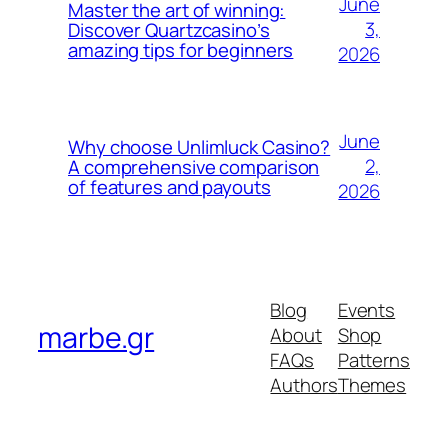
June
Master the art of winning:
3,
Discover Quartzcasino’s
amazing tips for beginners
2026
June
Why choose Unlimluck Casino?
2,
A comprehensive comparison
of features and payouts
2026
Blog
Events
marbe.gr
About
Shop
FAQs
Patterns
Authors
Themes