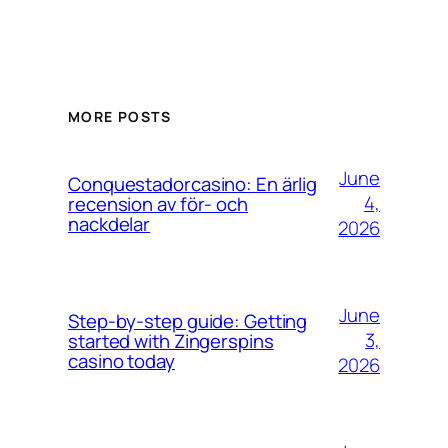
MORE POSTS
June
Conquestadorcasino: En ärlig
4,
recension av för- och
nackdelar
2026
June
Step-by-step guide: Getting
3,
started with Zingerspins
casino today
2026