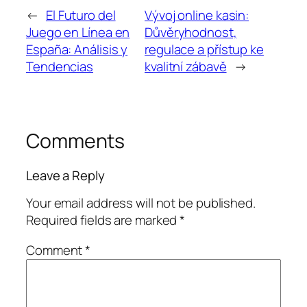
←
El Futuro del
Vývoj online kasin:
Juego en Línea en
Důvěryhodnost,
España: Análisis y
regulace a přístup ke
Tendencias
kvalitní zábavě
→
Comments
Leave a Reply
Your email address will not be published.
Required fields are marked
*
Comment
*