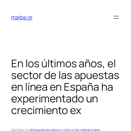
Skip
to
marbe.gr
content
En los últimos años, el
sector de las apuestas
en línea en España ha
experimentado un
crecimiento ex
Written by
dizawish@yahoo.com
in
Uncategorized