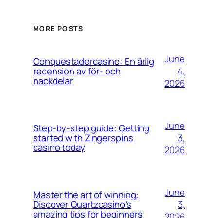
MORE POSTS
June
Conquestadorcasino: En ärlig
4,
recension av för- och
nackdelar
2026
June
Step-by-step guide: Getting
3,
started with Zingerspins
casino today
2026
June
Master the art of winning:
3,
Discover Quartzcasino’s
amazing tips for beginners
2026