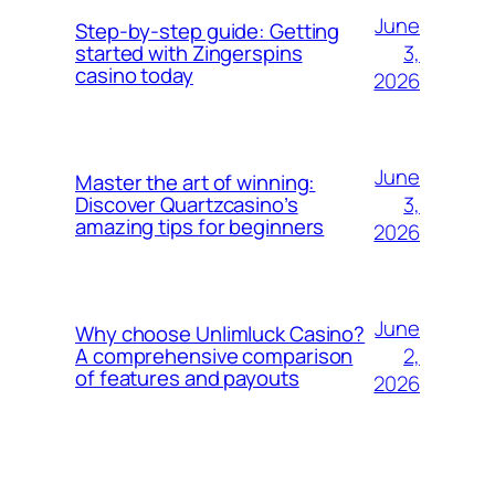
June
Step-by-step guide: Getting
3,
started with Zingerspins
casino today
2026
June
Master the art of winning:
3,
Discover Quartzcasino’s
amazing tips for beginners
2026
June
Why choose Unlimluck Casino?
2,
A comprehensive comparison
of features and payouts
2026