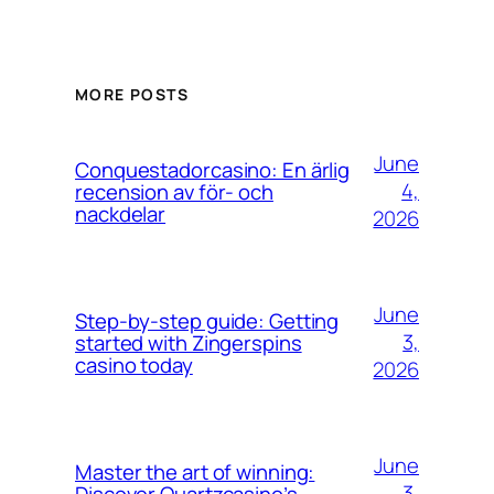
MORE POSTS
June
Conquestadorcasino: En ärlig
4,
recension av för- och
nackdelar
2026
June
Step-by-step guide: Getting
3,
started with Zingerspins
casino today
2026
June
Master the art of winning:
3,
Discover Quartzcasino’s