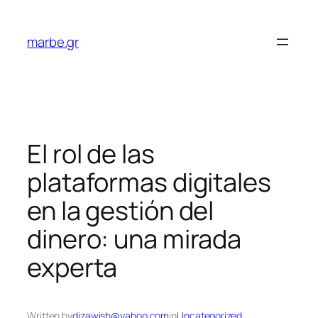
Skip
to
marbe.gr
content
El rol de las
plataformas digitales
en la gestión del
dinero: una mirada
experta
Written by
dizawish@yahoo.com
in
Uncategorized