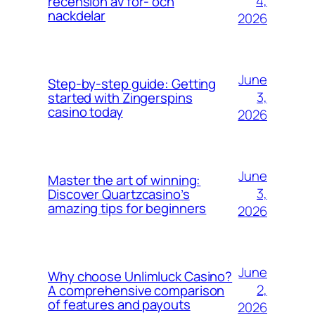
4,
recension av för- och
nackdelar
2026
June
Step-by-step guide: Getting
3,
started with Zingerspins
casino today
2026
June
Master the art of winning:
3,
Discover Quartzcasino’s
amazing tips for beginners
2026
June
Why choose Unlimluck Casino?
2,
A comprehensive comparison
of features and payouts
2026