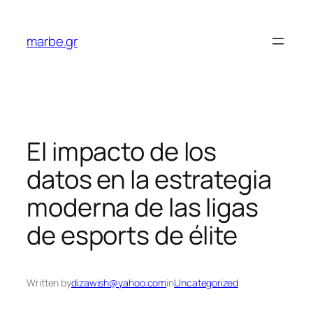
Skip
to
marbe.gr
content
El impacto de los
datos en la estrategia
moderna de las ligas
de esports de élite
Written by
dizawish@yahoo.com
in
Uncategorized