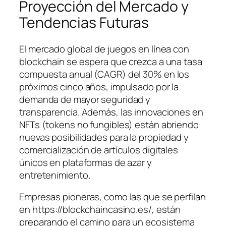
Proyección del Mercado y
Tendencias Futuras
El mercado global de juegos en línea con
blockchain se espera que crezca a una tasa
compuesta anual (CAGR) del 30% en los
próximos cinco años, impulsado por la
demanda de mayor seguridad y
transparencia. Además, las innovaciones en
NFTs (tokens no fungibles) están abriendo
nuevas posibilidades para la propiedad y
comercialización de artículos digitales
únicos en plataformas de azar y
entretenimiento.
Empresas pioneras, como las que se perfilan
en https://blockchaincasino.es/, están
preparando el camino para un ecosistema