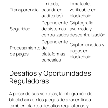
Limitada,
Inmutable,
Transparencia
basada en
verificable en
auditorías)
blockchain
Dependiente
Criptografía
Seguridad
de sistemas
avanzada y
centralizados
descentralización
Dependiente
Criptomonedas y
Procesamiento
de
pagos en
de pagos
plataformas
blockchain
bancarias
Desafíos y Oportunidades
Reguladoras
A pesar de sus ventajas, la integración de
blockchain en los juegos de azar en línea
también plantea desafíos regulatorios y