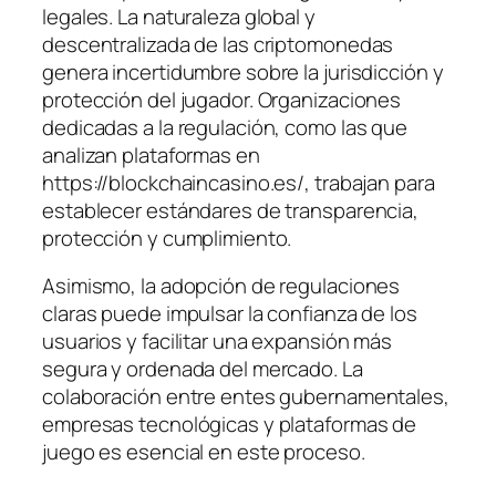
legales. La naturaleza global y
descentralizada de las criptomonedas
genera incertidumbre sobre la jurisdicción y
protección del jugador. Organizaciones
dedicadas a la regulación, como las que
analizan plataformas en
https://blockchaincasino.es/, trabajan para
establecer estándares de transparencia,
protección y cumplimiento.
Asimismo, la adopción de regulaciones
claras puede impulsar la confianza de los
usuarios y facilitar una expansión más
segura y ordenada del mercado. La
colaboración entre entes gubernamentales,
empresas tecnológicas y plataformas de
juego es esencial en este proceso.