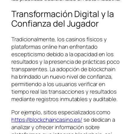
Transformación Digital y la
Confianza del Jugador
Tradicionalmente, los casinos físicos y
plataformas online han enfrentado
escepticismo debido a la opacidad en los
resultados y la presencia de prácticas poco
transparentes. La adopción de blockchain
ha brindado un nuevo nivel de confianza,
permitiendo a los usuarios verificar en
tiempo real las transacciones y resultados
mediante registros inmutables y auditable.
Por ejemplo, sitios especializados como
https://blockchaincasino.es/
se dedican a
analizar y ofrecer información sobre