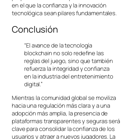
en el que la confianza y la innovación
tecnológica sean pilares fundamentales.
Conclusión
“El avance de la tecnología
blockchain no solo redefine las
reglas del juego, sino que también
refuerza la integridad y confianza
en la industria del entretenimiento
digital.”
Mientras la comunidad global se moviliza
hacia una regulación más clara y a una
adopción más amplia, la presencia de
plataformas transparentes y seguras será
clave para consolidar la confianza de los
usuarios y atraer a nuevos jugadores. La