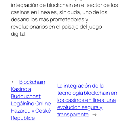
integración de blockchain en el sector de los
casinos en línea es, sin duda, uno de los
desarrollos más prometedores y
revolucionarios en el paisaje del juego
digital.
←
Blockchain
La integración de la
Kasino a
tecnología blockchain en
Budoucnost
los casinos en línea: una
Legálního Online
evolución segura y
Hazardu v České
transparente
→
Republice