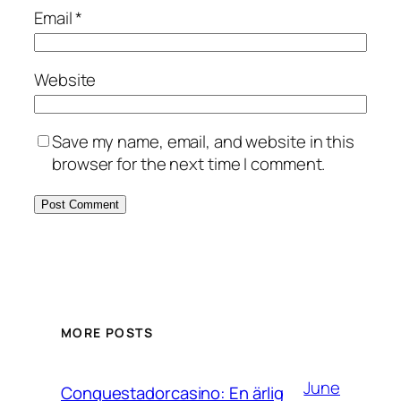
Email
*
Website
Save my name, email, and website in this
browser for the next time I comment.
MORE POSTS
June
Conquestadorcasino: En ärlig