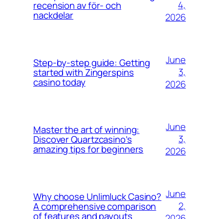
4,
recension av för- och
nackdelar
2026
June
Step-by-step guide: Getting
3,
started with Zingerspins
casino today
2026
June
Master the art of winning:
3,
Discover Quartzcasino’s
amazing tips for beginners
2026
June
Why choose Unlimluck Casino?
2,
A comprehensive comparison
of features and payouts
2026