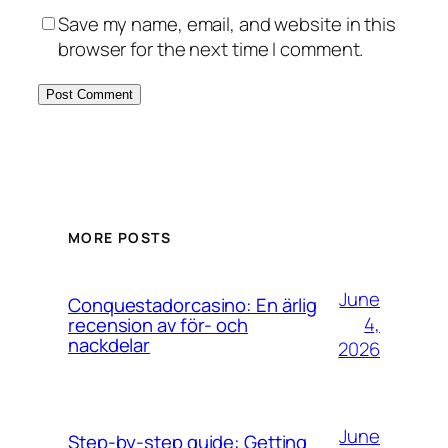
Save my name, email, and website in this
browser for the next time I comment.
MORE POSTS
June
Conquestadorcasino: En ärlig
4,
recension av för- och
nackdelar
2026
June
Step-by-step guide: Getting