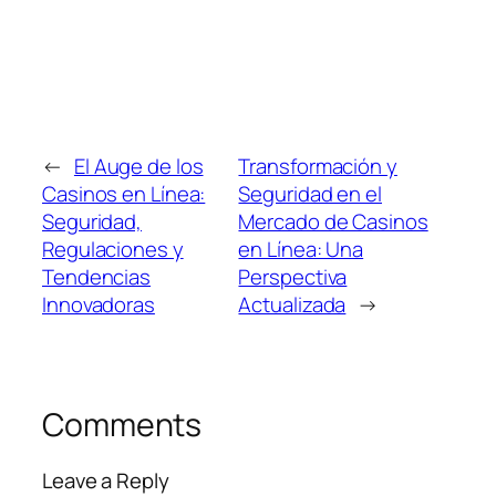
←
El Auge de los
Transformación y
Casinos en Línea:
Seguridad en el
Seguridad,
Mercado de Casinos
Regulaciones y
en Línea: Una
Tendencias
Perspectiva
Innovadoras
Actualizada
→
Comments
Leave a Reply