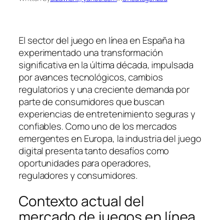
El sector del juego en línea en España ha
experimentado una transformación
significativa en la última década, impulsada
por avances tecnológicos, cambios
regulatorios y una creciente demanda por
parte de consumidores que buscan
experiencias de entretenimiento seguras y
confiables. Como uno de los mercados
emergentes en Europa, la industria del juego
digital presenta tanto desafíos como
oportunidades para operadores,
reguladores y consumidores.
Contexto actual del
mercado de juegos en línea