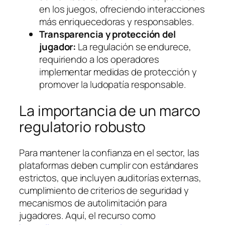
en los juegos, ofreciendo interacciones
más enriquecedoras y responsables.
Transparencia y protección del
jugador:
La regulación se endurece,
requiriendo a los operadores
implementar medidas de protección y
promover la ludopatía responsable.
La importancia de un marco
regulatorio robusto
Para mantener la confianza en el sector, las
plataformas deben cumplir con estándares
estrictos, que incluyen auditorías externas,
cumplimiento de criterios de seguridad y
mecanismos de autolimitación para
jugadores. Aquí, el recurso como