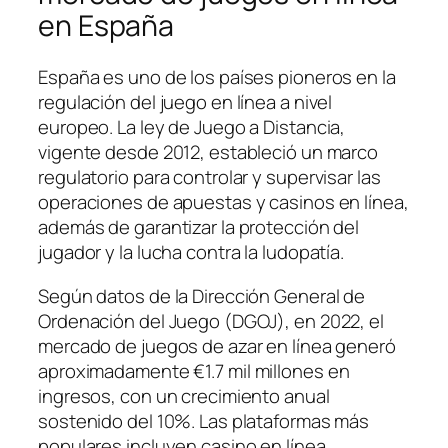
en España
España es uno de los países pioneros en la
regulación del juego en línea a nivel
europeo. La ley de Juego a Distancia,
vigente desde 2012, estableció un marco
regulatorio para controlar y supervisar las
operaciones de apuestas y casinos en línea,
además de garantizar la protección del
jugador y la lucha contra la ludopatía.
Según datos de la Dirección General de
Ordenación del Juego (DGOJ), en 2022, el
mercado de juegos de azar en línea generó
aproximadamente
€1.7 mil millones
en
ingresos, con un crecimiento anual
sostenido del 10%. Las plataformas más
populares incluyen casino en línea,