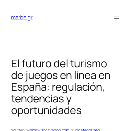
Skip
to
marbe.gr
content
El futuro del turismo
de juegos en línea en
España: regulación,
tendencias y
oportunidades
Written by
dizawish@yahoo.com
in
Uncategorized