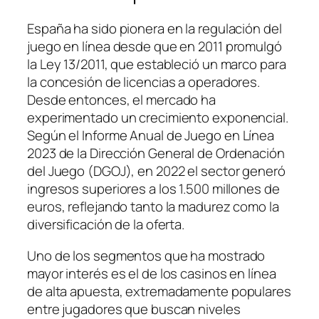
España ha sido pionera en la regulación del
juego en línea desde que en 2011 promulgó
la Ley 13/2011, que estableció un marco para
la concesión de licencias a operadores.
Desde entonces, el mercado ha
experimentado un crecimiento exponencial.
Según el
Informe Anual de Juego en Línea
2023
de la Dirección General de Ordenación
del Juego (DGOJ), en 2022 el sector generó
ingresos superiores a los 1.500 millones de
euros, reflejando tanto la madurez como la
diversificación de la oferta.
Uno de los segmentos que ha mostrado
mayor interés es el de los casinos en línea
de alta apuesta, extremadamente populares
entre jugadores que buscan niveles