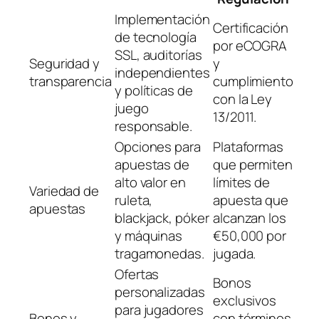
Implementación
Certificación
de tecnología
por eCOGRA
SSL, auditorías
Seguridad y
y
independientes
transparencia
cumplimiento
y políticas de
con la Ley
juego
13/2011.
responsable.
Opciones para
Plataformas
apuestas de
que permiten
alto valor en
límites de
Variedad de
ruleta,
apuesta que
apuestas
blackjack, póker
alcanzan los
y máquinas
€50,000 por
tragamonedas.
jugada.
Ofertas
Bonos
personalizadas
exclusivos
para jugadores
Bonos y
con términos