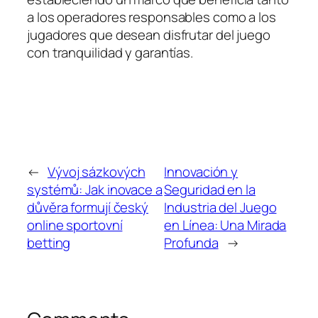
a los operadores responsables como a los
jugadores que desean disfrutar del juego
con tranquilidad y garantías.
←
Vývoj sázkových
Innovación y
systémů: Jak inovace a
Seguridad en la
důvěra formují český
Industria del Juego
online sportovní
en Línea: Una Mirada
betting
Profunda
→