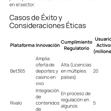
en el sector.
Casos de Éxito y
Consideraciones Éticas
Usuari
Cumplimiento
Plataforma
Innovación
Activo
Regulatorio
(millon
Amplia
oferta de
Alta (Licencias
Bet365
deportes y
en múltiples
20
casino en
países)
vivo
Integración
En proceso de
de
regulación en
Rivalo
contenidos
5
algunos
de