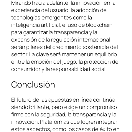
Mirando hacia adelante, la innovación en la
experiencia del usuario, la adopción de
tecnologías emergentes como la
inteligencia artificial, el uso de blockchain
para garantizar la transparencia y la
expansión de la regulación internacional
serán pilares del crecimiento sostenible del
sector. La clave será mantener un equilibrio
entre la emoción del juego, la protección del
consumidor y la responsabilidad social.
Conclusión
El futuro de las apuestas en línea continúa
siendo brillante, pero exige un compromiso
firme con la seguridad, la transparencia y la
innovación. Plataformas que logren integrar
estos aspectos, como los casos de éxito en