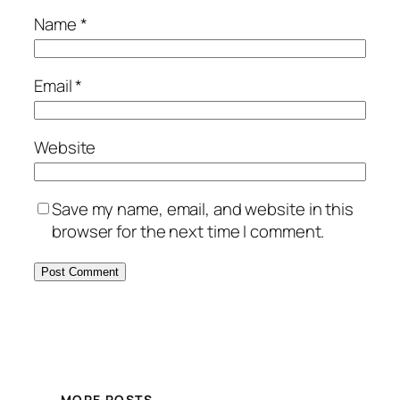
Name
*
Email
*
Website
Save my name, email, and website in this
browser for the next time I comment.
MORE POSTS