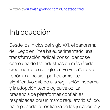
Written by
dizawish@yahoo.com
in
Uncategorized
Introducción
Desde los inicios del siglo XXI, el panorama
del juego en línea ha experimentado una
transformación radical, consolidándose
como una de las industrias de más rápido
crecimiento a nivel global. En España, este
fenómeno ha sido particularmente
significativo debido a la regulación moderna
y la adopción tecnológica veloz. La
presencia de plataformas confiables,
respaldadas por un marco regulatorio sólido,
ha impulsado la confianza de los jugadores y