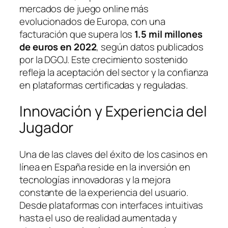
mercados de juego online más
evolucionados de Europa, con una
facturación que supera los
1.5 mil millones
de euros en 2022
, según datos publicados
por la DGOJ. Este crecimiento sostenido
refleja la aceptación del sector y la confianza
en plataformas certificadas y reguladas.
Innovación y Experiencia del
Jugador
Una de las claves del éxito de los casinos en
línea en España reside en la inversión en
tecnologías innovadoras y la mejora
constante de la experiencia del usuario.
Desde plataformas con interfaces intuitivas
hasta el uso de realidad aumentada y