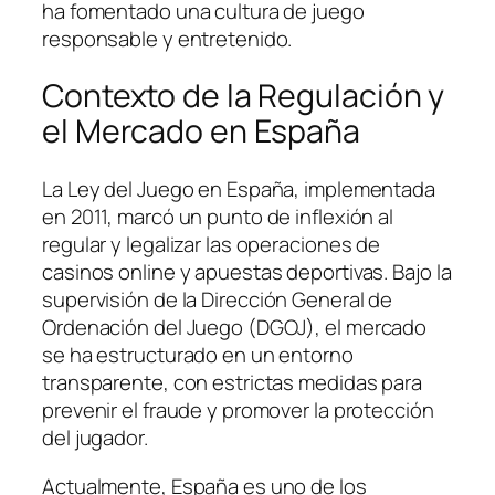
ha fomentado una cultura de juego
responsable y entretenido.
Contexto de la Regulación y
el Mercado en España
La Ley del Juego en España, implementada
en 2011, marcó un punto de inflexión al
regular y legalizar las operaciones de
casinos online y apuestas deportivas. Bajo la
supervisión de la
Dirección General de
Ordenación del Juego (DGOJ)
, el mercado
se ha estructurado en un entorno
transparente, con estrictas medidas para
prevenir el fraude y promover la protección
del jugador.
Actualmente, España es uno de los