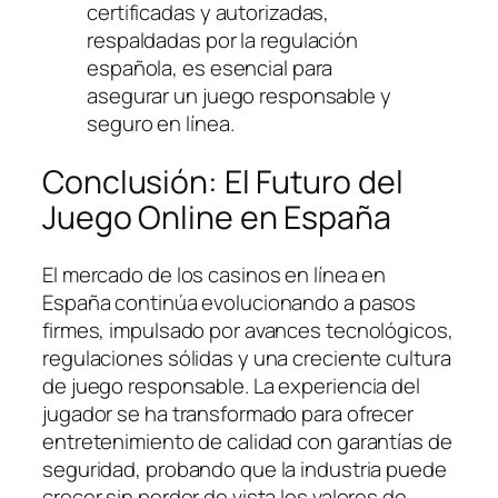
certificadas y autorizadas,
respaldadas por la regulación
española, es esencial para
asegurar un juego responsable y
seguro en línea.
Conclusión: El Futuro del
Juego Online en España
El mercado de los casinos en línea en
España continúa evolucionando a pasos
firmes, impulsado por avances tecnológicos,
regulaciones sólidas y una creciente cultura
de juego responsable. La experiencia del
jugador se ha transformado para ofrecer
entretenimiento de calidad con garantías de
seguridad, probando que la industria puede
crecer sin perder de vista los valores de