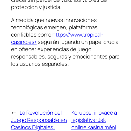
protección y justicia.
A medida que nuevas innovaciones
tecnológicas emergen, plataformas
confiables como
https://www.tropical-
casino.es/
seguirán jugando un papel crucial
en ofrecer experiencias de juego
responsables, seguras y emocionantes para
los usuarios españoles.
←
La Revolución del
Korupce, inovace a
Juego Responsable en
legislativa: Jak
Casinos Digitales:
online kasina mění