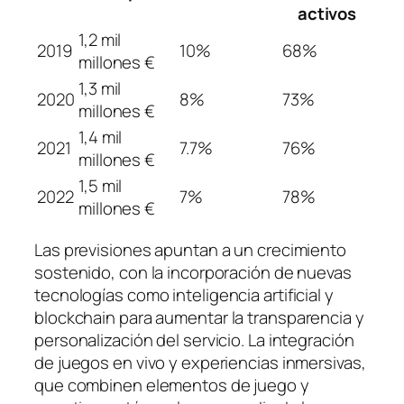
activos
1,2 mil
2019
10%
68%
millones €
1,3 mil
2020
8%
73%
millones €
1,4 mil
2021
7.7%
76%
millones €
1,5 mil
2022
7%
78%
millones €
Las previsiones apuntan a un crecimiento
sostenido, con la incorporación de nuevas
tecnologías como
inteligencia artificial
y
blockchain
para aumentar la transparencia y
personalización del servicio. La integración
de juegos en vivo y experiencias inmersivas,
que combinen elementos de juego y