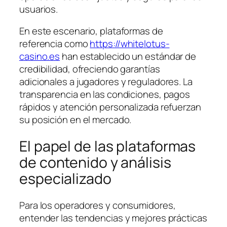
usuarios.
En este escenario, plataformas de
referencia como
https://whitelotus-
casino.es
han establecido un estándar de
credibilidad, ofreciendo garantías
adicionales a jugadores y reguladores. La
transparencia en las condiciones, pagos
rápidos y atención personalizada refuerzan
su posición en el mercado.
El papel de las plataformas
de contenido y análisis
especializado
Para los operadores y consumidores,
entender las tendencias y mejores prácticas