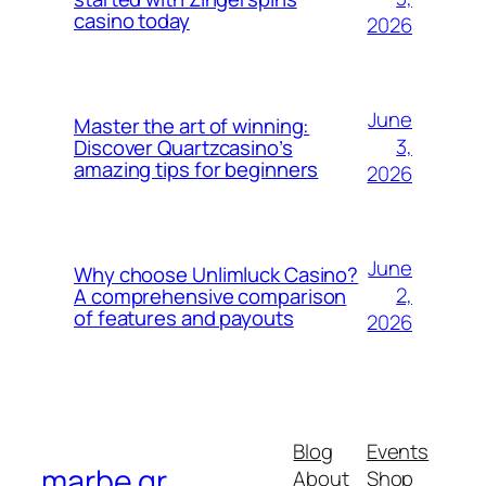
casino today
2026
June
Master the art of winning:
3,
Discover Quartzcasino’s
amazing tips for beginners
2026
June
Why choose Unlimluck Casino?
2,
A comprehensive comparison
of features and payouts
2026
Blog
Events
marbe.gr
About
Shop