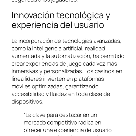
Innovación tecnológica y
experiencia del usuario
La incorporación de tecnologías avanzadas,
como la inteligencia artificial, realidad
aumentada y la automatización, ha permitido
crear experiencias de juego cada vez más
inmersivas y personalizadas. Los casinos en
línea líderes invierten en plataformas
móviles optimizadas, garantizando
accesibilidad y fluidez en toda clase de
dispositivos.
“La clave para destacar en un
mercado competitivo radica en
ofrecer una experiencia de usuario