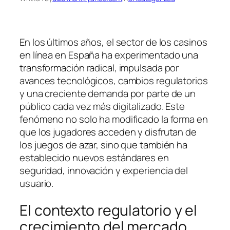
En los últimos años, el sector de los casinos
en línea en España ha experimentado una
transformación radical, impulsada por
avances tecnológicos, cambios regulatorios
y una creciente demanda por parte de un
público cada vez más digitalizado. Este
fenómeno no solo ha modificado la forma en
que los jugadores acceden y disfrutan de
los juegos de azar, sino que también ha
establecido nuevos estándares en
seguridad, innovación y experiencia del
usuario.
El contexto regulatorio y el
crecimiento del mercado