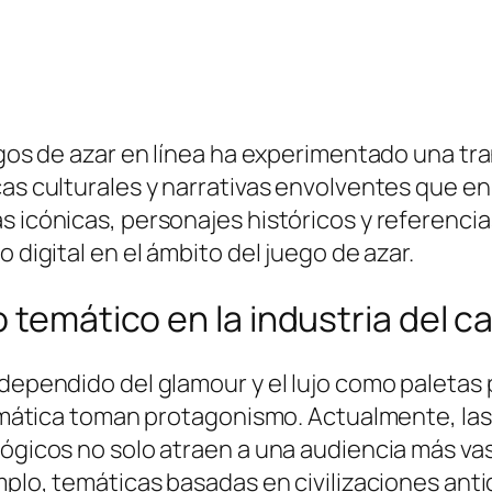
uegos de azar en línea ha experimentado una tr
cas culturales y narrativas envolventes que en
 icónicas, personajes históricos y referencias
 digital en el ámbito del juego de azar.
 temático en la industria del ca
dependido del glamour y el lujo como paletas p
 temática toman protagonismo. Actualmente, la
ológicos no solo atraen a una audiencia más v
emplo, temáticas basadas en civilizaciones an