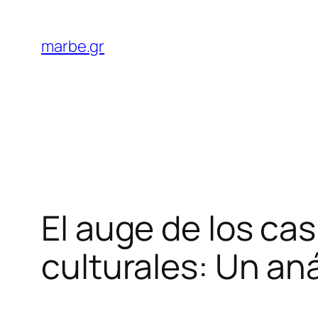
Skip
to
marbe.gr
content
El auge de los ca
culturales: Un aná