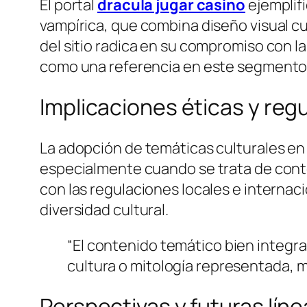
El portal
dracula jugar casino
ejemplif
vampírica, que combina diseño visual cu
del sitio radica en su compromiso con l
como una referencia en este segmento
Implicaciones éticas y reg
La adopción de temáticas culturales en
especialmente cuando se trata de conte
con las regulaciones locales e interna
diversidad cultural.
“El contenido temático bien integra
cultura o mitología representada, m
Perspectivas y futuras lín