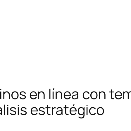
sinos en línea con te
lisis estratégico