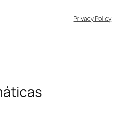
Privacy Policy
máticas