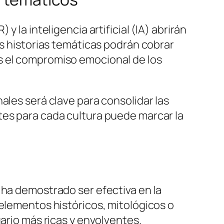
 la inteligencia artificial (IA) abrirán
as historias temáticas podrán cobrar
s el compromiso emocional de los
ales será clave para consolidar las
tes para cada cultura puede marcar la
 ha demostrado ser efectiva en la
 elementos históricos, mitológicos o
ario más ricas y envolventes.