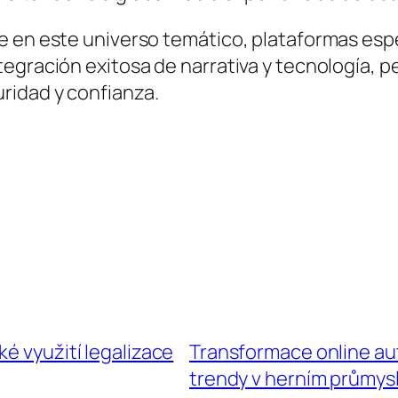
e en este universo temático, plataformas esp
egración exitosa de narrativa y tecnología, p
ridad y confianza.
é využití legalizace
Transformace online au
trendy v herním průmys