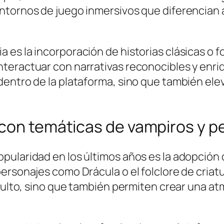
entornos de juego inmersivos que diferencian
es la incorporación de historias clásicas o f
teractuar con narrativas reconocibles y enri
entro de la plataforma, sino que también eleva
 con temáticas de vampiros y p
pularidad en los últimos años es la adopción 
personajes como Drácula o el folclore de cria
oculto, sino que también permiten crear una at