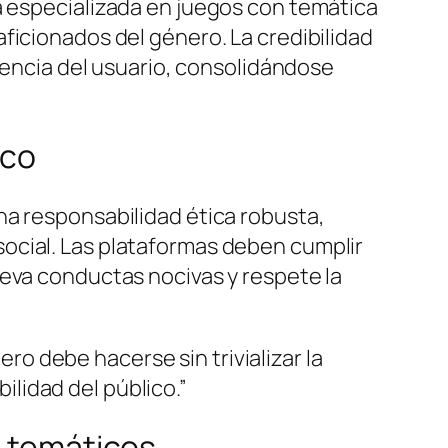
a especializada en juegos con temática
ficionados del género. La credibilidad
riencia del usuario, consolidándose
ico
na responsabilidad ética robusta,
ocial. Las plataformas deben cumplir
ueva conductas nocivas y respete la
ro debe hacerse sin trivializar la
ilidad del público.”
s temáticos