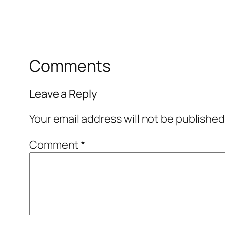
Comments
Leave a Reply
Your email address will not be published
Comment
*