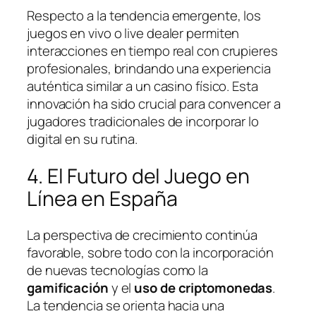
Respecto a la tendencia emergente, los
juegos en vivo o
live dealer
permiten
interacciones en tiempo real con crupieres
profesionales, brindando una experiencia
auténtica similar a un casino físico. Esta
innovación ha sido crucial para convencer a
jugadores tradicionales de incorporar lo
digital en su rutina.
4. El Futuro del Juego en
Línea en España
La perspectiva de crecimiento continúa
favorable, sobre todo con la incorporación
de nuevas tecnologías como la
gamificación
y el
uso de criptomonedas
.
La tendencia se orienta hacia una