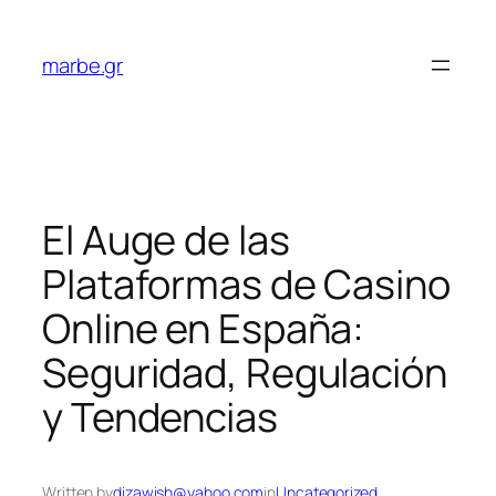
Skip
to
marbe.gr
content
El Auge de las
Plataformas de Casino
Online en España:
Seguridad, Regulación
y Tendencias
Written by
dizawish@yahoo.com
in
Uncategorized