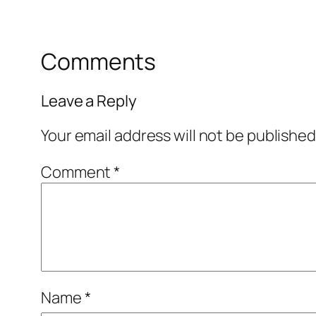
Comments
Leave a Reply
Your email address will not be published
Comment
*
Name
*