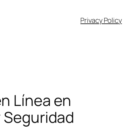
Privacy Policy
en Línea en
y Seguridad