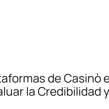
ataformas de Casinò 
uar la Credibilidad 