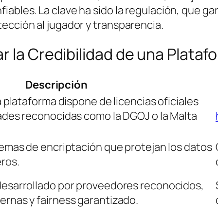
iables. La clave ha sido la regulación, que ga
ección al jugador y transparencia.
r la Credibilidad de una Plataf
Descripción
a plataforma dispone de licencias oficiales
ades reconocidas como la DGOJ o la Malta
temas de encriptación que protejan los datos
eros.
desarrollado por proveedores reconocidos,
rnas y fairness garantizado.