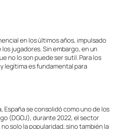
encial en los últimos años, impulsado
 los jugadores. Sin embargo, en un
e no lo son puede ser sutil. Para los
y legítima es fundamental para
nea, España se consolidó como uno de los
go (DGOJ), durante 2022, el sector
o no solo la popularidad, sino también la