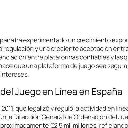
España ha experimentado un crecimiento expon
a regulación y una creciente aceptación entre
renciación entre plataformas confiables y las qu
hace que una plataforma de juego sea segura 
 intereses.
 del Juego en Línea en España
 2011, que legalizó y reguló la actividad en lí
 la Dirección General de Ordenación del Jue
e aproximadamente
€2,5 mil millones
, reflejand