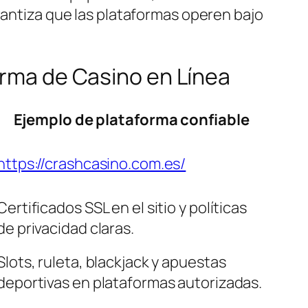
rantiza que las plataformas operen bajo
orma de Casino en Línea
Ejemplo de plataforma confiable
https://crashcasino.com.es/
Certificados SSL en el sitio y políticas
de privacidad claras.
Slots, ruleta, blackjack y apuestas
deportivas en plataformas autorizadas.