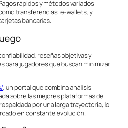
Pagos rápidos y métodos variados
como transferencias, e-wallets, y
tarjetas bancarias.
 Juego
onfiabilidad, reseñas objetivas y
les para jugadores que buscan minimizar
s/
, un portal que combina análisis
ada sobre las mejores plataformas de
respaldada por una larga trayectoria, lo
ercado en constante evolución.