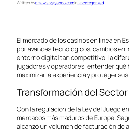
Written by
dizawish@yahoo.com
in
Uncategorized
El mercado de los casinos en línea en 
por avances tecnológicos, cambios en l
entorno digital tan competitivo, la dife
jugadores y operadores, entender qué 
maximizar la experiencia y proteger sus
Transformación del Sector
Con la regulación de la Ley del Juego en
mercados más maduros de Europa. Según
alcanzó un volumen de facturación d