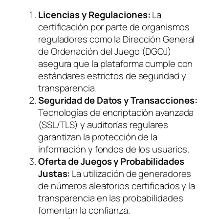
Licencias y Regulaciones:
La
certificación por parte de organismos
reguladores como la
Dirección General
de Ordenación del Juego (DGOJ)
asegura que la plataforma cumple con
estándares estrictos de seguridad y
transparencia.
Seguridad de Datos y Transacciones:
Tecnologías de encriptación avanzada
(SSL/TLS) y auditorías regulares
garantizan la protección de la
información y fondos de los usuarios.
Oferta de Juegos y Probabilidades
Justas:
La utilización de generadores
de números aleatorios certificados y la
transparencia en las probabilidades
fomentan la confianza.