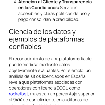
Atención al Cliente y Transparencia
en las Condiciones:
Servicios
accesibles y claras políticas de uso y
pago consolidan la credibilidad.
Ciencia de los datos y
ejemplos de plataformas
confiables
El reconocimiento de una plataforma fiable
puede medirse mediante datos
objetivamente evaluables. Por ejemplo, un
análisis de sitios licenciados en España
revela que plataformas asociadas con
operadores con licencia DGOJ, como
rocketbet
, muestran un porcentaje superior
al 94% de cumplimiento en auditorías de