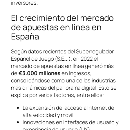
inversores.
El crecimiento del mercado
de apuestas en línea en
España
Según datos recientes del
Superregulador
Español de Juego (S.E.J.)
, en 2022 el
mercado de apuestas en línea generó más
de
€3.000 millones
en ingresos,
consolidándose como una de las industrias
más dinámicas del panorama digital. Esto se
explica por varios factores, entre ellos:
La expansión del acceso a Internet de
alta velocidad y móvil.
Innovaciones en interfaces de usuario y
experiencia de usuario (UX).