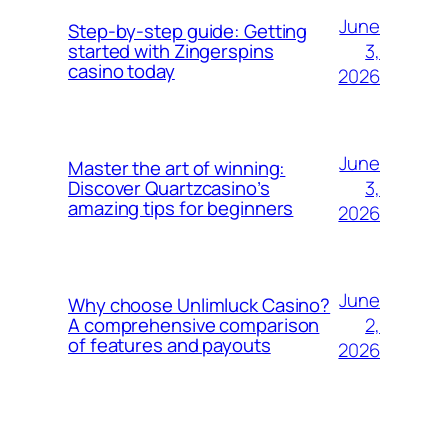
June
Step-by-step guide: Getting
3,
started with Zingerspins
casino today
2026
June
Master the art of winning:
3,
Discover Quartzcasino’s
amazing tips for beginners
2026
June
Why choose Unlimluck Casino?
2,
A comprehensive comparison
of features and payouts
2026