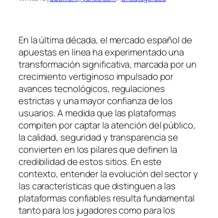
En la última década, el mercado español de
apuestas en línea ha experimentado una
transformación significativa, marcada por un
crecimiento vertiginoso impulsado por
avances tecnológicos, regulaciones
estrictas y una mayor confianza de los
usuarios. A medida que las plataformas
compiten por captar la atención del público,
la calidad, seguridad y transparencia se
convierten en los pilares que definen la
credibilidad de estos sitios. En este
contexto, entender la evolución del sector y
las características que distinguen a las
plataformas confiables resulta fundamental
tanto para los jugadores como para los