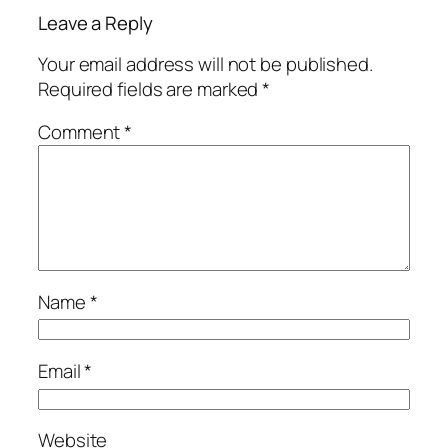
Leave a Reply
Your email address will not be published.
Required fields are marked
*
Comment
*
Name
*
Email
*
Website