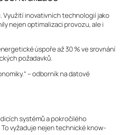
. Využití inovativních technologií jako
ly nejen optimalizaci provozu, ale i
 energetické úspoře až 30 % ve srovnání
gických požadavků.
konomiky.“ – odborník na datové
adicích systémů a pokročilého
 To vyžaduje nejen technické know-