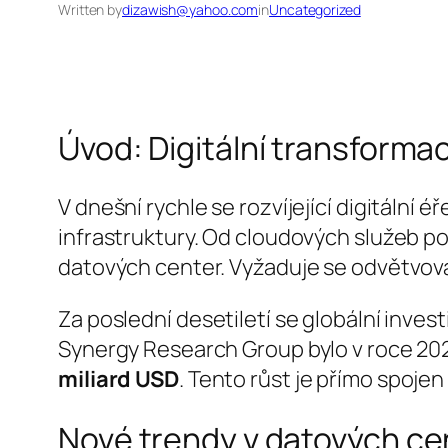
Written by
dizawish@yahoo.com
in
Uncategorized
Úvod: Digitální transformac
V dnešní rychle se rozvíjející digitální é
infrastruktury. Od cloudových služeb po 
datových center. Vyžaduje se odvětvová e
Za poslední desetiletí se globální inve
Synergy Research Group bylo v roce 20
miliard USD
. Tento růst je přímo spoje
Nové trendy v datových cen