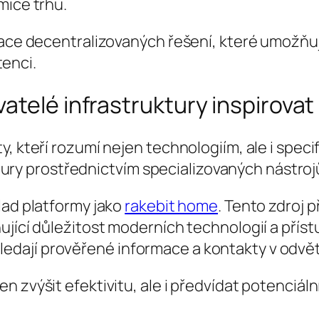
mice trhu.
race decentralizovaných řešení, které umožňuj
tenci.
telé infrastruktury inspirovat 
ty, kteří rozumí nejen technologiím, ale i sp
uktury prostřednictvím specializovaných nástroj
lad platformy jako
rakebit home
. Tento zdroj 
jící důležitost moderních technologií a přístu
dají prověřené informace a kontakty v odvět
 zvýšit efektivitu, ale i předvídat potenciáln