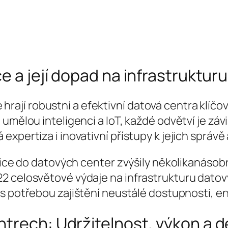
e a její dopad na infrastrukturu
ře hrají robustní a efektivní datová centra klíčo
umělou inteligenci a IoT, každé odvětví je závi
xpertiza i inovativní přístupy k jejich správě 
stice do datových center zvýšily několikanásob
22 celosvětové výdaje na infrastrukturu dato
n s potřebou zajištění neustálé dostupnosti, e
trech: Udržitelnost, výkon a d