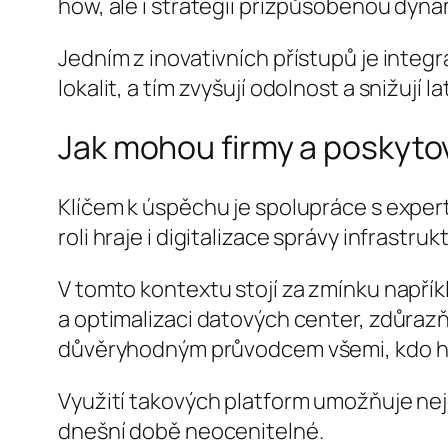
how, ale i strategii přizpůsobenou dyna
Jedním z inovativních přístupů je integ
lokalit, a tím zvyšují odolnost a snižují la
Jak mohou firmy a poskytova
Klíčem k úspěchu je spolupráce s exper
roli hraje i digitalizace správy infrastr
V tomto kontextu stojí za zmínku napřík
a optimalizaci datových center, zdůrazňu
důvěryhodným průvodcem všemi, kdo hle
Využití takových platform umožňuje nejen
dnešní době neocenitelné.