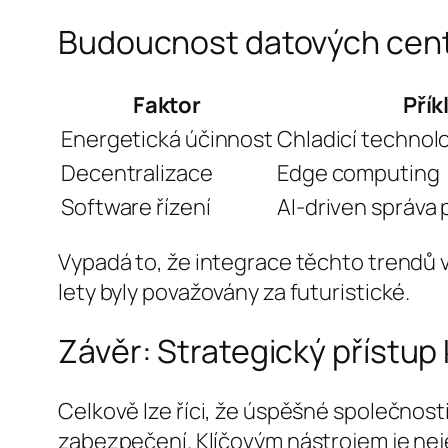
Budoucnost datových center
Faktor
Přík
Energetická účinnost
Chladicí technolo
Decentralizace
Edge computing
Software řízení
AI-driven správa
Vypadá to, že integrace těchto trendů 
lety byly považovány za futuristické.
Závěr: Strategický přístup k
Celkově lze říci, že úspěšné společnosti
zabezpečení. Klíčovým nástrojem je neje