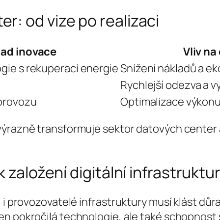
: od vize po realizaci
lad inovace
Vliv na
gie s rekuperací energie
Snížení nákladů a ek
Rychlejší odezva a v
 provozu
Optimalizace výkon
výrazně transformuje sektor datových center a
 založení digitální infrastruktu
 i provozovatelé infrastruktury musí klást důr
n pokročilá technologie, ale také schopnost s