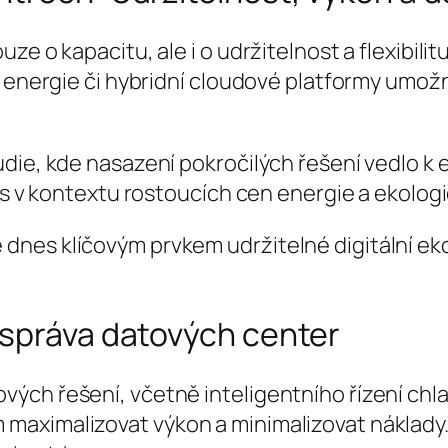
e o kapacitu, ale i o udržitelnost a flexibilitu
 energie či hybridní cloudové platformy umožni
udie, kde nasazení pokročilých řešení vedlo k
nos v kontextu rostoucích cen energie a ekolo
e dnes klíčovým prvkem udržitelné digitální e
 správa datových center
ých řešení, včetně inteligentního řízení chl
maximalizovat výkon a minimalizovat náklady.