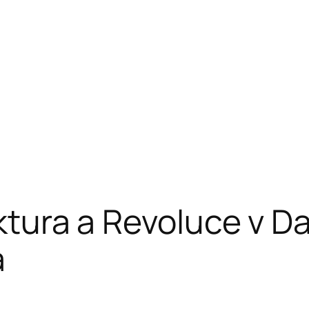
uktura a Revoluce v D
a