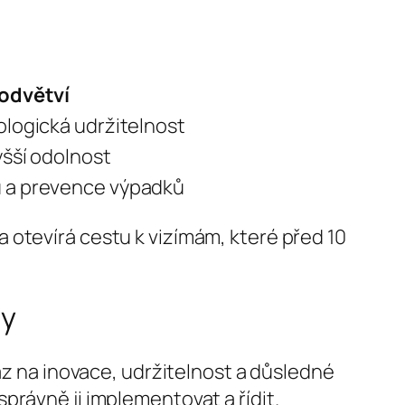
 odvětví
ologická udržitelnost
yšší odolnost
u a prevence výpadků
 otevírá cestu k vizímám, které před 10
ry
az na inovace, udržitelnost a důsledné
právně ji implementovat a řídit.