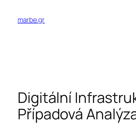
Skip
to
marbe.gr
content
Digitální Infrastr
Případová Analýz