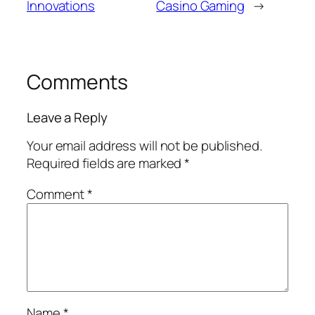
Innovations
Casino Gaming
→
Comments
Leave a Reply
Your email address will not be published.
Required fields are marked
*
Comment
*
Name
*