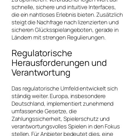
schnelle, sichere und intuitive Interfaces,
die ein nahtloses Erlebnis bieten. Zusätzlich
steigt die Nachfrage nach lizenzierten und
sicheren Glücksspielangeboten, gerade in
Ländern mit strengen Regulierungen.
Regulatorische
Herausforderungen und
Verantwortung
Das regulatorische Umfeld entwickelt sich
ständig weiter. Europa, insbesondere
Deutschland, implementiert zunehmend
umfassende Gesetze, die
Zahlungssicherheit, Spielerschutz und
verantwortungsvolles Spielen in den Fokus
stellen. Für Anbieter bedeutet dies, eine