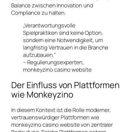
Balance zwischen Innovation und
Compliance zu halten.
„Verantwortungsvolle
Spielpraktiken sind keine Option,
sondern eine Notwendigkeit, um
langfristig Vertrauen in die Branche
aufzubauen.“
– Regulierungsexperten,
monkeyzino casino website
Der Einfluss von Plattformen
wie Monkeyzino
In diesem Kontext ist die Rolle moderner,
vertrauenswürdiger Plattformen wie
monkeyzino casino website von zentraler
Bedeutung. Solche Plattformen setzen