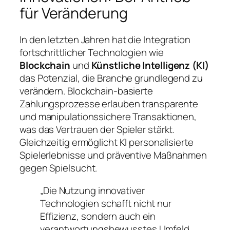
für Veränderung
In den letzten Jahren hat die Integration
fortschrittlicher Technologien wie
Blockchain
und
Künstliche Intelligenz (KI)
das Potenzial, die Branche grundlegend zu
verändern. Blockchain-basierte
Zahlungsprozesse erlauben transparente
und manipulationssichere Transaktionen,
was das Vertrauen der Spieler stärkt.
Gleichzeitig ermöglicht KI personalisierte
Spielerlebnisse und präventive Maßnahmen
gegen Spielsucht.
„Die Nutzung innovativer
Technologien schafft nicht nur
Effizienz, sondern auch ein
verantwortungsbewusstes Umfeld