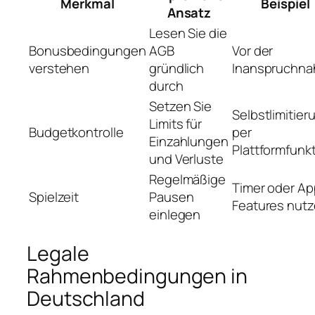
Merkmal
Beispiel
Ansatz
Lesen Sie die
Bonusbedingungen
AGB
Vor der
verstehen
gründlich
Inanspruchn
durch
Setzen Sie
Selbstlimitier
Limits für
Budgetkontrolle
per
Einzahlungen
Plattformfunk
und Verluste
Regelmäßige
Timer oder Ap
Spielzeit
Pausen
Features nut
einlegen
Legale
Rahmenbedingungen in
Deutschland