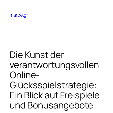
Skip
to
marbe.gr
content
Die Kunst der
verantwortungsvollen
Online-
Glücksspielstrategie:
Ein Blick auf Freispiele
und Bonusangebote