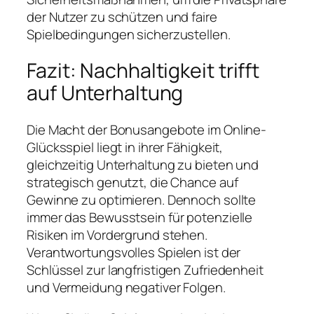
der Nutzer zu schützen und faire
Spielbedingungen sicherzustellen.
Fazit: Nachhaltigkeit trifft
auf Unterhaltung
Die Macht der Bonusangebote im Online-
Glücksspiel liegt in ihrer Fähigkeit,
gleichzeitig Unterhaltung zu bieten und
strategisch genutzt, die Chance auf
Gewinne zu optimieren. Dennoch sollte
immer das Bewusstsein für potenzielle
Risiken im Vordergrund stehen.
Verantwortungsvolles Spielen ist der
Schlüssel zur langfristigen Zufriedenheit
und Vermeidung negativer Folgen.