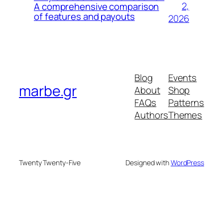
2,
A comprehensive comparison
of features and payouts
2026
Blog
Events
marbe.gr
About
Shop
FAQs
Patterns
Authors
Themes
Twenty Twenty-Five
Designed with
WordPress