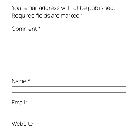
Your email address will not be published.
Required fields are marked
*
Comment
*
Name
*
Email
*
Website