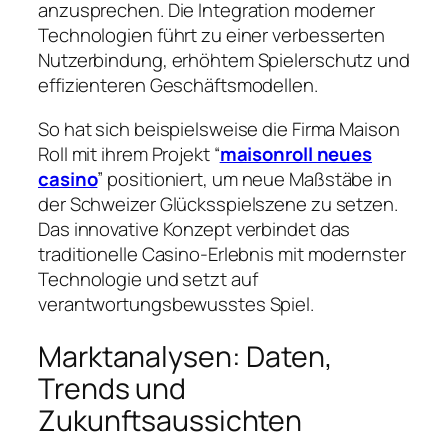
anzusprechen. Die Integration moderner
Technologien führt zu einer verbesserten
Nutzerbindung, erhöhtem Spielerschutz und
effizienteren Geschäftsmodellen.
So hat sich beispielsweise die Firma
Maison
Roll
mit ihrem Projekt “
maisonroll neues
casino
” positioniert, um neue Maßstäbe in
der Schweizer Glücksspielszene zu setzen.
Das innovative Konzept verbindet das
traditionelle Casino-Erlebnis mit modernster
Technologie und setzt auf
verantwortungsbewusstes Spiel.
Marktanalysen: Daten,
Trends und
Zukunftsaussichten