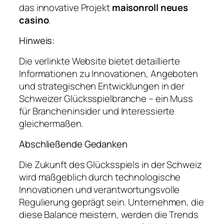
das innovative Projekt
maisonroll neues
casino
.
Hinweis:
Die verlinkte Website bietet detaillierte
Informationen zu Innovationen, Angeboten
und strategischen Entwicklungen in der
Schweizer Glücksspielbranche – ein Muss
für Brancheninsider und Interessierte
gleichermaßen.
Abschließende Gedanken
Die Zukunft des Glücksspiels in der Schweiz
wird maßgeblich durch technologische
Innovationen und verantwortungsvolle
Regulierung geprägt sein. Unternehmen, die
diese Balance meistern, werden die Trends