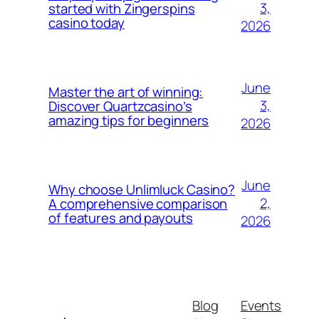
3,
started with Zingerspins
casino today
2026
June
Master the art of winning:
3,
Discover Quartzcasino’s
amazing tips for beginners
2026
June
Why choose Unlimluck Casino?
2,
A comprehensive comparison
of features and payouts
2026
Blog
Events