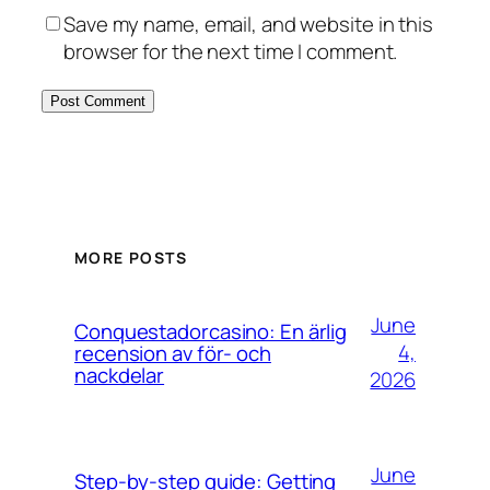
Save my name, email, and website in this
browser for the next time I comment.
MORE POSTS
June
Conquestadorcasino: En ärlig
4,
recension av för- och
nackdelar
2026
June
Step-by-step guide: Getting