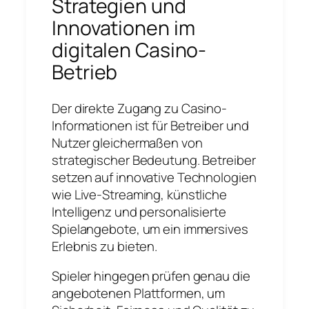
Strategien und
Innovationen im
digitalen Casino-
Betrieb
Der direkte Zugang zu Casino-
Informationen ist für Betreiber und
Nutzer gleichermaßen von
strategischer Bedeutung. Betreiber
setzen auf innovative Technologien
wie Live-Streaming, künstliche
Intelligenz und personalisierte
Spielangebote, um ein immersives
Erlebnis zu bieten.
Spieler hingegen prüfen genau die
angebotenen Plattformen, um