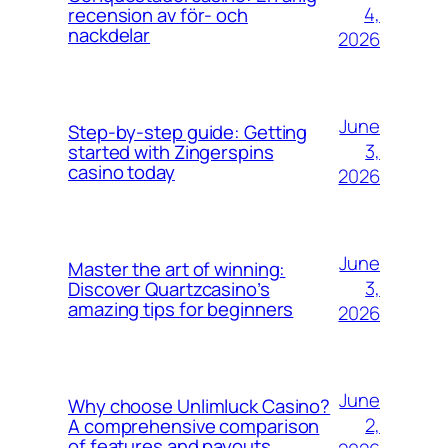
4,
recension av för- och
nackdelar
2026
June
Step-by-step guide: Getting
3,
started with Zingerspins
casino today
2026
June
Master the art of winning:
3,
Discover Quartzcasino’s
amazing tips for beginners
2026
June
Why choose Unlimluck Casino?
2,
A comprehensive comparison
of features and payouts