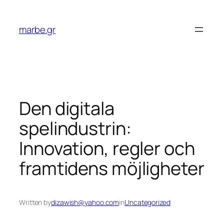
Skip
to
marbe.gr
content
Den digitala
spelindustrin:
Innovation, regler och
framtidens möjligheter
Written by
dizawish@yahoo.com
in
Uncategorized