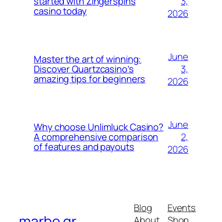
3,
started with Zingerspins
casino today
2026
June
Master the art of winning:
3,
Discover Quartzcasino’s
amazing tips for beginners
2026
June
Why choose Unlimluck Casino?
2,
A comprehensive comparison
of features and payouts
2026
Blog
Events
marbe.gr
About
Shop