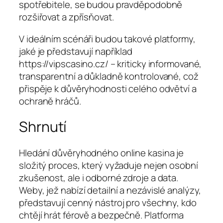
spotřebitele, se budou pravděpodobně
rozšiřovat a zpřísňovat.
V ideálním scénáři budou takové platformy,
jaké je představují například
https://vipscasino.cz/ – kriticky informované,
transparentní a důkladně kontrolované, což
přispěje k důvěryhodnosti celého odvětví a
ochraně hráčů.
Shrnutí
Hledání důvěryhodného online kasina je
složitý proces, který vyžaduje nejen osobní
zkušenost, ale i odborné zdroje a data.
Weby, jež nabízí detailní a nezávislé analýzy,
představují cenný nástroj pro všechny, kdo
chtějí hrát férově a bezpečně. Platforma