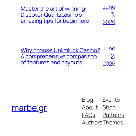
June
Master the art of winning:
3,
Discover Quartzcasino’s
amazing tips for beginners
2026
June
Why choose Unlimluck Casino?
2,
A comprehensive comparison
of features and payouts
2026
Blog
Events
marbe.gr
About
Shop
FAQs
Patterns
Authors
Themes