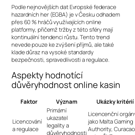
Podle nejnovějších dat Evropské federace
hazardních her (
EGBA
) je v Česku odhadem
přes 60 % hráčů využívajících online
platformy, přičemž tržby z této sféry mají
kontinuální tendenci růstu. Tento trend
nevede pouze ke zvýšení příjmů, ale také
klade důraz na vysoké standardy
bezpečnosti, spravedlivosti a regulace.
Aspekty hodnotící
důvěryhodnost online kasin
Faktor
Význam
Ukázky kritérií
Primární
Licencenční orgán
ukazatel
Licencování
jako Malta Gaming
legality a
a regulace
Authority, Curacao
důvěryhodnosti