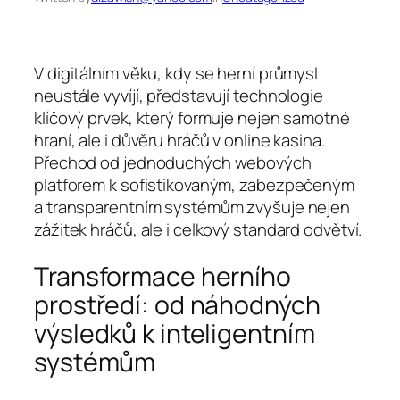
V digitálním věku, kdy se herní průmysl
neustále vyvíjí, představují technologie
klíčový prvek, který formuje nejen samotné
hraní, ale i důvěru hráčů v online kasina.
Přechod od jednoduchých webových
platforem k sofistikovaným, zabezpečeným
a transparentním systémům zvyšuje nejen
zážitek hráčů, ale i celkový standard odvětví.
Transformace herního
prostředí: od náhodných
výsledků k inteligentním
systémům