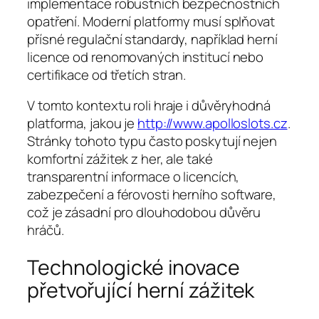
implementace robustních bezpečnostních
opatření. Moderní platformy musí splňovat
přísné regulační standardy, například herní
licence od renomovaných institucí nebo
certifikace od třetích stran.
V tomto kontextu roli hraje i důvěryhodná
platforma, jakou je
http://www.apolloslots.cz
.
Stránky tohoto typu často poskytují nejen
komfortní zážitek z her, ale také
transparentní informace o licencích,
zabezpečení a férovosti herního software,
což je zásadní pro dlouhodobou důvěru
hráčů.
Technologické inovace
přetvořující herní zážitek