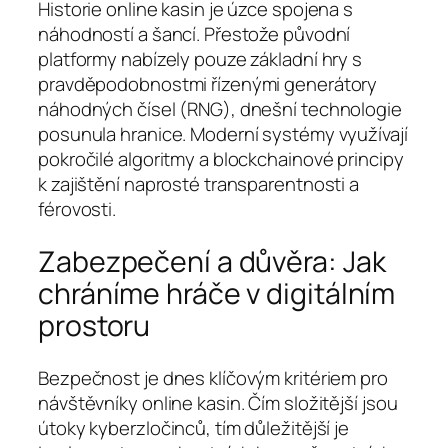
Historie online kasin je úzce spojena s
náhodností a šancí. Přestože původní
platformy nabízely pouze základní hry s
pravděpodobnostmi řízenými generátory
náhodných čísel (RNG), dnešní technologie
posunula hranice. Moderní systémy využívají
pokročilé algoritmy a blockchainové principy
k zajištění naprosté transparentnosti a
férovosti.
Zabezpečení a důvěra: Jak
chráníme hráče v digitálním
prostoru
Bezpečnost je dnes klíčovým kritériem pro
návštěvníky online kasin. Čím složitější jsou
útoky kyberzločinců, tím důležitější je