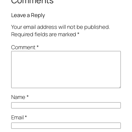
Comments
Leave a Reply
Your email address will not be published.
Required fields are marked
*
Comment
*
Name
*
Email
*