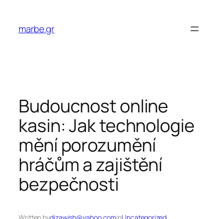
Skip
to
marbe.gr
content
Budoucnost online
kasin: Jak technologie
mění porozumění
hráčům a zajištění
bezpečnosti
Written by
dizawish@yahoo.com
in
Uncategorized