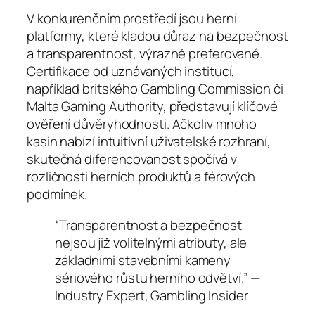
V konkurenčním prostředí jsou herní
platformy, které kladou důraz na bezpečnost
a transparentnost, výrazně preferované.
Certifikace od uznávaných institucí,
například britského Gambling Commission či
Malta Gaming Authority, představují klíčové
ověření důvěryhodnosti. Ačkoliv mnoho
kasin nabízí intuitivní uživatelské rozhraní,
skutečná diferencovanost spočívá v
rozličnosti herních produktů a férových
podmínek.
“Transparentnost a bezpečnost
nejsou již volitelnými atributy, ale
základními stavebními kameny
sériového růstu herního odvětví.” —
Industry Expert, Gambling Insider