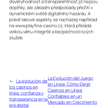
důvěryhodnost a transparentnost již nejsou
doplňky, ale základní předpoklady přežití v
dynamickém světě digitálního hazardu. A
právě takové aspekty se nacházejí například
na www.playfina-casino.cz, která přikládá
velkou váhu integritě a bezpečnosti svých
služeb.
La Evolución del Juego
←
La evolución de
en Línea: Cómo Elegir
los casinos en
Casinos en Línea
línea: confianza y
Confiables en un
transparencia en la
Mercado en Crecimiento
era digital