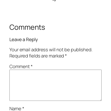
→
Comments
Leave a Reply
Your email address will not be published.
Required fields are marked
*
Comment
*
Name
*