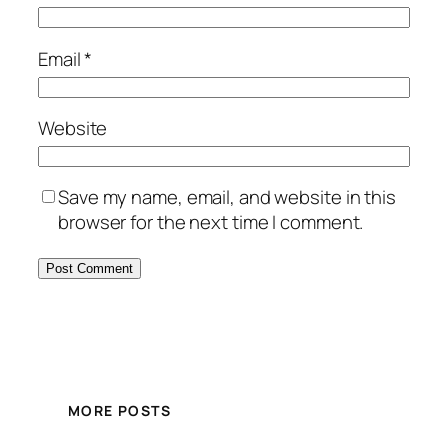
Email
*
Website
Save my name, email, and website in this
browser for the next time I comment.
MORE POSTS