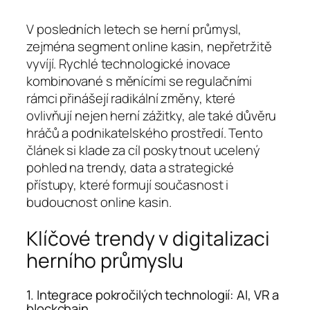
V posledních letech se herní průmysl,
zejména segment online kasin, nepřetržitě
vyvíjí. Rychlé technologické inovace
kombinované s měnícími se regulačními
rámci přinášejí radikální změny, které
ovlivňují nejen herní zážitky, ale také důvěru
hráčů a podnikatelského prostředí. Tento
článek si klade za cíl poskytnout ucelený
pohled na trendy, data a strategické
přístupy, které formují současnost i
budoucnost online kasin.
Klíčové trendy v digitalizaci
herního průmyslu
1. Integrace pokročilých technologií: AI, VR a
blockchain