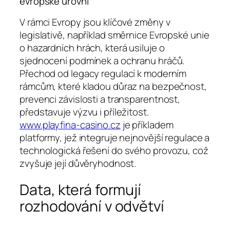
evropské úrovni
V rámci Evropy jsou klíčové změny v
legislativě, například směrnice Evropské unie
o hazardních hrách, která usiluje o
sjednocení podmínek a ochranu hráčů.
Přechod od legacy regulací k moderním
rámcům, které kladou důraz na bezpečnost,
prevenci závislosti a transparentnost,
představuje výzvu i příležitost.
www.playfina-casino.cz
je příkladem
platformy, jež integruje nejnovější regulace a
technologická řešení do svého provozu, což
zvyšuje její důvěryhodnost.
Data, která formují
rozhodování v odvětví