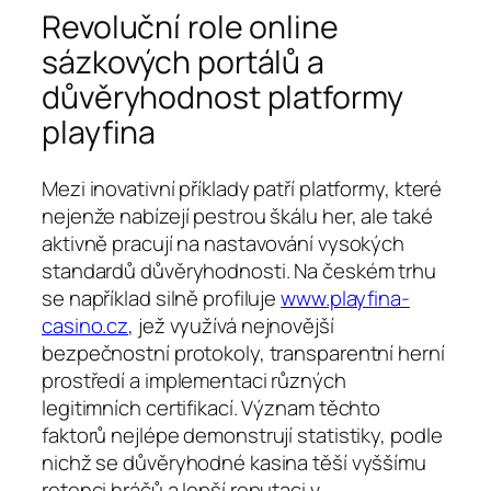
Revoluční role online
sázkových portálů a
důvěryhodnost platformy
playfina
Mezi inovativní příklady patří platformy, které
nejenže nabízejí pestrou škálu her, ale také
aktivně pracují na nastavování vysokých
standardů důvěryhodnosti. Na českém trhu
se například silně profiluje
www.playfina-
casino.cz
, jež využívá nejnovější
bezpečnostní protokoly, transparentní herní
prostředí a implementaci různých
legitimních certifikací. Význam těchto
faktorů nejlépe demonstrují statistiky, podle
nichž se důvěryhodné kasina těší vyššímu
retenci hráčů a lepší reputaci v