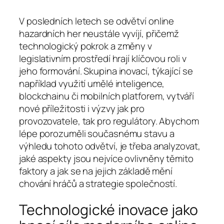
V posledních letech se odvětví online
hazardních her neustále vyvíjí, přičemž
technologický pokrok a změny v
legislativním prostředí hrají klíčovou roli v
jeho formování. Skupina inovací, týkající se
například využití umělé inteligence,
blockchainu či mobilních platforem, vytváří
nové příležitosti i výzvy jak pro
provozovatele, tak pro regulátory. Abychom
lépe porozuměli současnému stavu a
výhledu tohoto odvětví, je třeba analyzovat,
jaké aspekty jsou nejvíce ovlivněny těmito
faktory a jak se na jejich základě mění
chování hráčů a strategie společností.
Technologické inovace jako