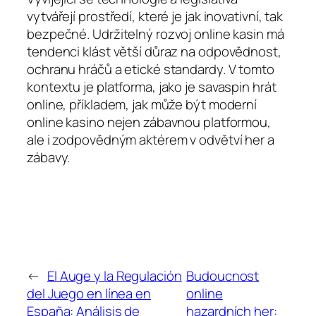
vytvářejí prostředí, které je jak inovativní, tak
bezpečné. Udržitelný rozvoj online kasin má
tendenci klást větší důraz na odpovědnost,
ochranu hráčů a etické standardy. V tomto
kontextu je platforma, jako je savaspin hrát
online, příkladem, jak může být moderní
online kasino nejen zábavnou platformou,
ale i zodpovědným aktérem v odvětví her a
zábavy.
←
El Auge y la Regulación
Budoucnost
del Juego en línea en
online
España: Análisis de
hazardních her: