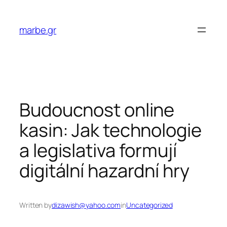
Skip
to
marbe.gr
content
Budoucnost online
kasin: Jak technologie
a legislativa formují
digitální hazardní hry
Written by
dizawish@yahoo.com
in
Uncategorized