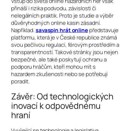
Vstup do světa online hazardních her však
přináší i rizika podvodu, závislosti či
nelegálních praktik. Proto je studie a výběr
důvěryhodných online kasin zásadní.
Například.
savaspin hrát online
představuje
platformu, která je v České republice známá
svou pečlivou regulací, férovým prostředím a
transparentností. Takové stránky jsou nejen
bezpečné, ale také poskytují ochranu a
podporu hráčům, kteří mohou mít s
hazardem zkušenosti nebo se potřebují
poradit.
Závěr: Od technologických
inovací k odpovědnému
hraní
Vyvíjející se technologie a legislativa