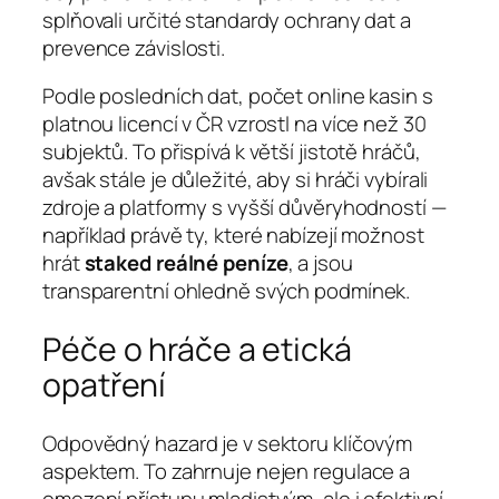
splňovali určité standardy ochrany dat a
prevence závislosti.
Podle posledních dat, počet online kasin s
platnou licencí v ČR vzrostl na více než 30
subjektů. To přispívá k větší jistotě hráčů,
avšak stále je důležité, aby si hráči vybírali
zdroje a platformy s vyšší důvěryhodností —
například právě ty, které nabízejí možnost
hrát
staked reálné peníze
, a jsou
transparentní ohledně svých podmínek.
Péče o hráče a etická
opatření
Odpovědný hazard je v sektoru klíčovým
aspektem. To zahrnuje nejen regulace a
omezení přístupu mladistvým, ale i efektivní