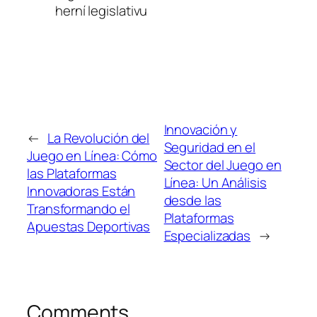
herní legislativu
Innovación y
←
La Revolución del
Seguridad en el
Juego en Línea: Cómo
Sector del Juego en
las Plataformas
Línea: Un Análisis
Innovadoras Están
desde las
Transformando el
Plataformas
Apuestas Deportivas
Especializadas
→
Comments