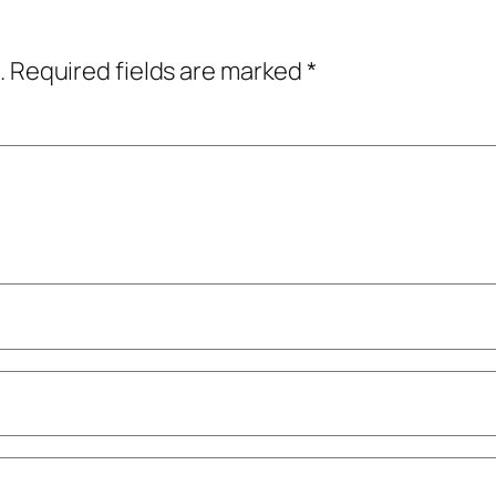
.
Required fields are marked
*