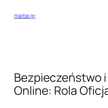
Skip
to
marbe.gr
content
Bezpieczeństwo i
Online: Rola Ofic