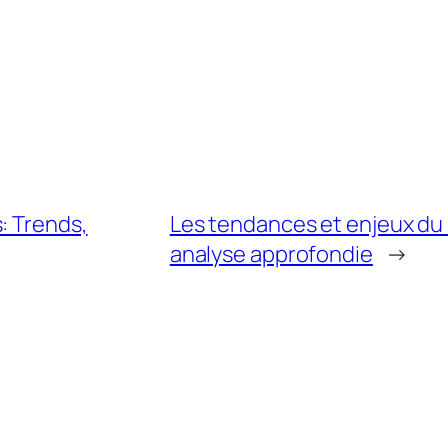
: Trends,
Les tendances et enjeux du 
analyse approfondie
→