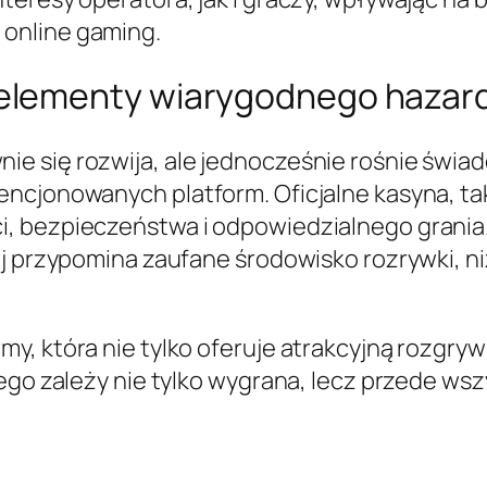
online gaming.
elementy wiarygodnego hazard
e się rozwija, ale jednocześnie rośnie świ
cjonowanych platform. Oficjalne kasyna, takie
, bezpieczeństwa i odpowiedzialnego grania.
ej przypomina zaufane środowisko rozrywki, n
y, która nie tylko oferuje atrakcyjną rozgryw
tego zależy nie tylko wygrana, lecz przede w