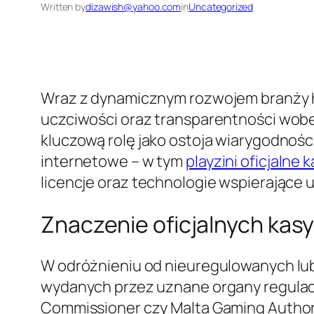
Written by
dizawish@yahoo.com
in
Uncategorized
Wraz z dynamicznym rozwojem branży h
uczciwości oraz transparentności wobe
kluczową rolę jako ostoja wiarygodnośc
internetowe – w tym
playzini oficjalne 
licencje oraz technologie wspierające 
Znaczenie oficjalnych kas
W odróżnieniu od nieuregulowanych lub 
wydanych przez uznane organy regulacyj
Commissioner czy Malta Gaming Authori