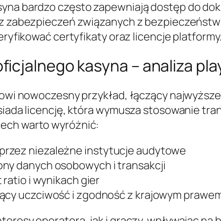
syna bardzo często zapewniają dostęp do dokł
oraz zabezpieczeń związanych z bezpieczeńst
eryfikować certyfikaty oraz licencje platformy
cjalnego kasyna – analiza play
tanowi nowoczesny przykład, łączący najwyższ
osiada licencję, która wymusza stosowanie t
cech warto wyróżnić:
przez niezależne instytucje audytowe
ony danych osobowych i transakcji
ratio i wynikach gier
jący uczciwość i zgodność z krajowym prawe
teresy operatora, jak i graczy, wpływając na