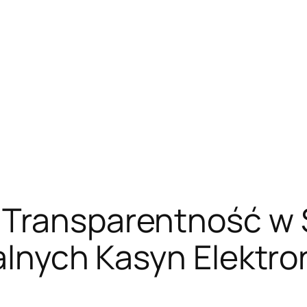
 Transparentność w 
jalnych Kasyn Elektr