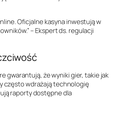
line. Oficjalne kasyna inwestują w
wników.” – Ekspert ds. regulacji
czciwość
warantują, że wyniki gier, takie jak
my często wdrażają technologię
ują raporty dostępne dla