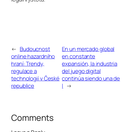
←
Budoucnost
En un mercado global
online hazardního
en constante
hraní: Trendy,
expansión, la industria
regulace a
del juego digital
technologií v České
continúa siendo una de
republice
l
→
Comments