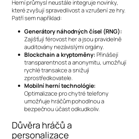
Herní průmysl neustále integruje novinky,
které zvyšují spravedlivost a vzrušení ze hry.
Patří sem například:
Generátory náhodných čísel (RNG):
Zajišťují férovost her a jsou pravidelně
auditovány nezávislými orgány.
Blockchain a kryptoměny:
Přinášejí
transparentnost a anonymitu, umožňují
rychlé transakce a snižují
zprostředkovatele.
Mobilní herní technológie:
Optimalizace pro chytré telefony
umožňuje hráčům pohodlnou a
bezpečnou účast odkudkoliv.
Důvěra hráčů a
personalizace