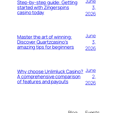
June
Step-by-step guide: Getting
3,
started with Zingerspins
casino today
2026
June
Master the art of winning:
3,
Discover Quartzcasino’s
amazing tips for beginners
2026
June
Why choose Unlimluck Casino?
2,
A comprehensive comparison
of features and payouts
2026
Blog
Events