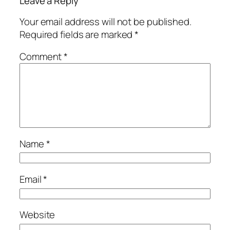
Leave a Reply
Your email address will not be published.
Required fields are marked
*
Comment
*
Name
*
Email
*
Website