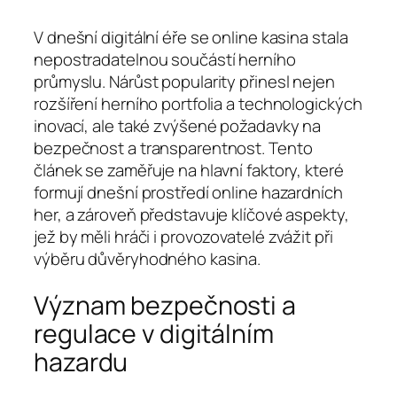
V dnešní digitální éře se online kasina stala
nepostradatelnou součástí herního
průmyslu. Nárůst popularity přinesl nejen
rozšíření herního portfolia a technologických
inovací, ale také zvýšené požadavky na
bezpečnost a transparentnost. Tento
článek se zaměřuje na hlavní faktory, které
formují dnešní prostředí online hazardních
her, a zároveň představuje klíčové aspekty,
jež by měli hráči i provozovatelé zvážit při
výběru důvěryhodného kasina.
Význam bezpečnosti a
regulace v digitálním
hazardu