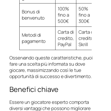
100%
50%
200
Bonus di
fino a
fino a
fino a
benvenuto
500€
300€
1000
Carta di
Carta di
Carte
Metodi di
credito,
credito,
credi
pagamento
PayPal
Skrill
Netel
Osservando queste caratteristiche, puoi
fare una scelta più informata su dove
giocare, massimizzando così le tue
opportunità di successo e divertimento.
Benefici chiave
Essere un giocatore esperto comporta
diversi vantaggi che possono migliorare