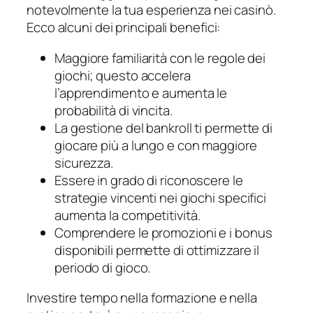
notevolmente la tua esperienza nei casinò.
Ecco alcuni dei principali benefici:
Maggiore familiarità con le regole dei
giochi; questo accelera
l’apprendimento e aumenta le
probabilità di vincita.
La gestione del bankroll ti permette di
giocare più a lungo e con maggiore
sicurezza.
Essere in grado di riconoscere le
strategie vincenti nei giochi specifici
aumenta la competitività.
Comprendere le promozioni e i bonus
disponibili permette di ottimizzare il
periodo di gioco.
Investire tempo nella formazione e nella