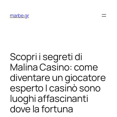
Skip
to
marbe.gr
content
Scopri i segreti di
Malina Casino: come
diventare un giocatore
esperto I casinò sono
luoghi affascinanti
dove la fortuna