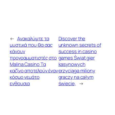
←
Ανακαλύψτε τα
Discover the
μυστικά που θα σας
unknown secrets of
κάνουν
success in casino
προγραμματιστές στο
games Świat gier
Malina Casino Τα
kasynowych
καζίνο αποτελούν έναν
przyciąga miliony
κόσμο γεμάτο
graczy na całym
ενθουσια
świecie,
→