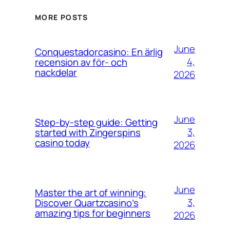
MORE POSTS
June
Conquestadorcasino: En ärlig
4,
recension av för- och
nackdelar
2026
June
Step-by-step guide: Getting
3,
started with Zingerspins
casino today
2026
June
Master the art of winning:
3,
Discover Quartzcasino’s
amazing tips for beginners
2026