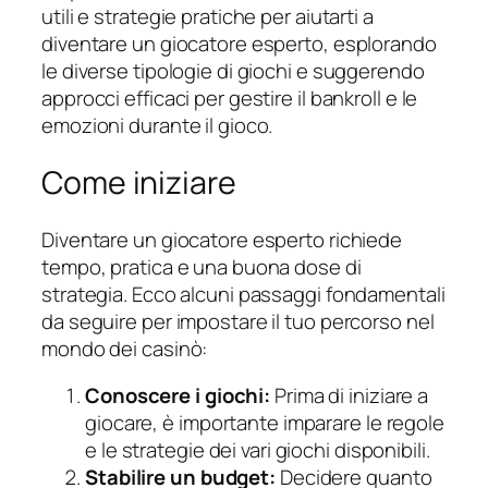
utili e strategie pratiche per aiutarti a
diventare un giocatore esperto, esplorando
le diverse tipologie di giochi e suggerendo
approcci efficaci per gestire il bankroll e le
emozioni durante il gioco.
Come iniziare
Diventare un giocatore esperto richiede
tempo, pratica e una buona dose di
strategia. Ecco alcuni passaggi fondamentali
da seguire per impostare il tuo percorso nel
mondo dei casinò:
Conoscere i giochi:
Prima di iniziare a
giocare, è importante imparare le regole
e le strategie dei vari giochi disponibili.
Stabilire un budget:
Decidere quanto