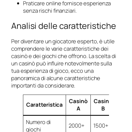
Praticare online fornisce esperienza
senza rischi finanziari.
Analisi delle caratteristiche
Per diventare un giocatore esperto, è utile
comprendere le varie caratteristiche dei
casinò e dei giochi che offrono. La scelta di
un casinò può influire notevolmente sulla
tua esperienza di gioco, ecco una
panoramica di alcune caratteristiche
importanti da considerare.
Casinò
Casinò
Casi
Caratteristica
A
B
C
Numero di
2000+
1500+
3000
giochi