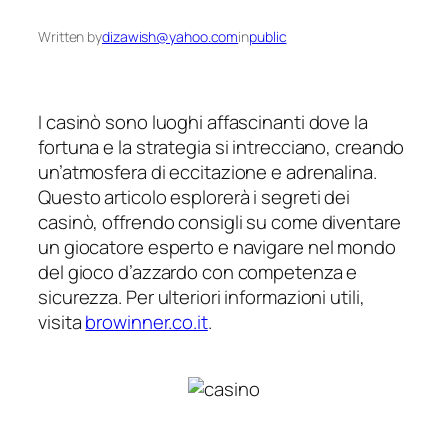
Written by
dizawish@yahoo.com
in
public
I casinò sono luoghi affascinanti dove la
fortuna e la strategia si intrecciano, creando
un’atmosfera di eccitazione e adrenalina.
Questo articolo esplorerà i segreti dei
casinò, offrendo consigli su come diventare
un giocatore esperto e navigare nel mondo
del gioco d’azzardo con competenza e
sicurezza. Per ulteriori informazioni utili,
visita
browinner.co.it
.