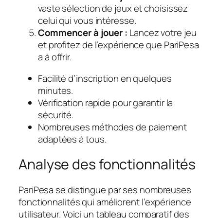
vaste sélection de jeux et choisissez
celui qui vous intéresse.
Commencer à jouer :
Lancez votre jeu
et profitez de l’expérience que PariPesa
a à offrir.
Facilité d’inscription en quelques
minutes.
Vérification rapide pour garantir la
sécurité.
Nombreuses méthodes de paiement
adaptées à tous.
Analyse des fonctionnalités
PariPesa se distingue par ses nombreuses
fonctionnalités qui améliorent l’expérience
utilisateur. Voici un tableau comparatif des