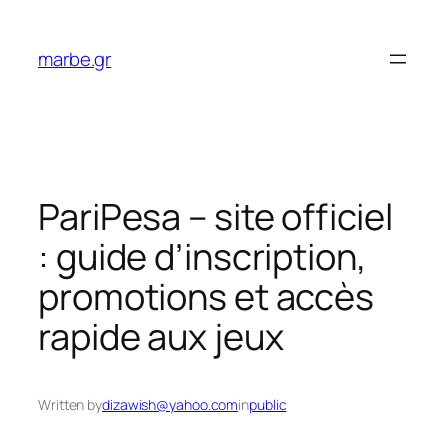
Skip
to
marbe.gr
content
PariPesa – site officiel
: guide d’inscription,
promotions et accès
rapide aux jeux
Written by
dizawish@yahoo.com
in
public