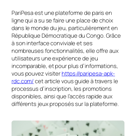
PariPesa est une plateforme de paris en
ligne qui a su se faire une place de choix
dans le monde du jeu, particulièrement en
République Démocratique du Congo. Grâce
à son interface conviviale et ses
nombreuses fonctionnalités, elle offre aux
utilisateurs une expérience de jeu
incomparable, et pour plus d’informations,
vous pouvez visiter
https://paripesa-apk-
rdc.com/
cet article vous guide à travers le
processus d’inscription, les promotions
disponibles, ainsi que l’accès rapide aux
différents jeux proposés sur la plateforme.