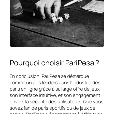
Pourquoi choisir PariPesa ?
En conclusion, PariPesa se démarque
comme un des leaders dans l’industrie des
paris en ligne grâce à sa large offre de jeux,
son interface intuitive, et son engagement
envers la sécurité des utilisateurs. Que vous
soyez fan de paris sportifs ou de jeux de