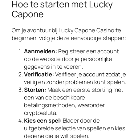
Hoe te starten met Lucky
Capone
Om je avontuur bij Lucky Capone Casino te
beginnen, volg je deze eenvoudige stappen:
Aanmelden:
Registreer een account
op de website door je persoonlijke
gegevens in te voeren.
Verificatie:
Verifieer je account zodat je
veilig en zonder problemen kunt spelen.
Storten:
Maak een eerste storting met
een van de beschikbare
betalingsmethoden, waaronder
cryptovaluta.
Kies een spel:
Blader door de
uitgebreide selectie van spellen en kies
degene die je wilt spelen.