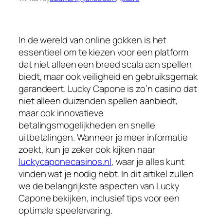
In de wereld van online gokken is het
essentieel om te kiezen voor een platform
dat niet alleen een breed scala aan spellen
biedt, maar ook veiligheid en gebruiksgemak
garandeert. Lucky Capone is zo’n casino dat
niet alleen duizenden spellen aanbiedt,
maar ook innovatieve
betalingsmogelijkheden en snelle
uitbetalingen. Wanneer je meer informatie
zoekt, kun je zeker ook kijken naar
luckycaponecasinos.nl
, waar je alles kunt
vinden wat je nodig hebt. In dit artikel zullen
we de belangrijkste aspecten van Lucky
Capone bekijken, inclusief tips voor een
optimale speelervaring.