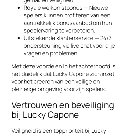
Royale welkomstbonus — Nieuwe
spelers kunnen profiteren van een
aantrekkelijk bonusaanbod om hun
speelervaring te verbeteren.
Uitstekende klantenservice — 24/7
ondersteuning via live chat voor al je
vragen en problemen.
Met deze voordelen in het achterhoofd is
het duidelijk dat Lucky Capone zich inzet
voor het creëren van een veilige en
plezierige omgeving voor zijn spelers.
Vertrouwen en beveiliging
bij Lucky Capone
Veiligheid is een topprioriteit bij Lucky