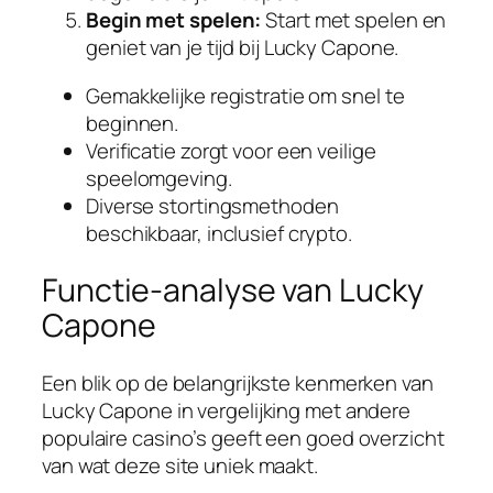
Begin met spelen:
Start met spelen en
geniet van je tijd bij Lucky Capone.
Gemakkelijke registratie om snel te
beginnen.
Verificatie zorgt voor een veilige
speelomgeving.
Diverse stortingsmethoden
beschikbaar, inclusief crypto.
Functie-analyse van Lucky
Capone
Een blik op de belangrijkste kenmerken van
Lucky Capone in vergelijking met andere
populaire casino’s geeft een goed overzicht
van wat deze site uniek maakt.