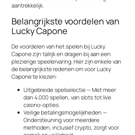
aantrekkelijk.
Belangrijkste voordelen van
Lucky Capone
De voordelen van het spelen bij Lucky
Capone zijn talrijk en dragen bij aan een
plezierige speelervaring. Hier zijn enkele van
de belangrijkste redenen om voor Lucky
Capone te kiezen:
Uitgebreide spelselectie — Met meer
dan 4.000 spellen, van slots tot live
casino-opties.
Veilige betalingsmogelijkheden —
Ondersteuning voor meerdere
methoden, inclusief crypto, zorgt voor
gemak en veiligheid.