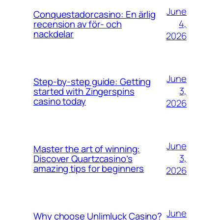
June
Conquestadorcasino: En ärlig
4,
recension av för- och
nackdelar
2026
June
Step-by-step guide: Getting
3,
started with Zingerspins
casino today
2026
June
Master the art of winning:
3,
Discover Quartzcasino’s
amazing tips for beginners
2026
June
Why choose Unlimluck Casino?