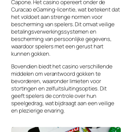
Capone. Het casino opereert onder de
Curacao eGaming-licentie, wat betekent dat
het voldoet aan strenge normen voor
bescherming van spelers. Dit omvat veilige
betalingsverwerkingssystemen en
bescherming van persoonlijke gegevens,
waardoor spelers met een gerust hart
kunnen gokken.
Bovendien biedt het casino verschillende
middelen om verantwoord gokken te
bevorderen, waaronder limieten voor
stortingen en zelfuitsluitingsopties. Dit
geeft spelers de controle over hun
speelgedrag, wat bijdraagt aan een veilige
en plezierige ervaring.