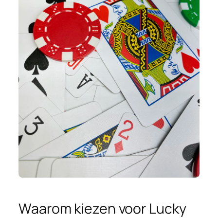
Waarom kiezen voor Lucky