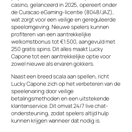
casino, gelanceerd in 2025, opereert onder
de Curacao eGaming-licentie (8048/JAZ),
wat zorgt voor een veilige en gereguleerde
speelomgeving. Nieuwe spelers kunnen
profiteren van een aantrekkelijke
welkomstbonus tot €1.500, aangevuld met
250 gratis spins. Dit alles maakt Lucky
Capone tot een aantrekkelijke optie voor
zowel nieuwe als ervaren gokkers.
Naast een breed scala aan spellen, richt
Lucky Capone zich op het verbeteren van de
speelervaring door veilige
betalingsmethoden en een uitstekende
klantenservice. Dit omvat 24/7 live chat-
ondersteuning, zodat spelers altijd hulp
kunnen krijgen wanneer dat nodig is.