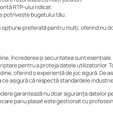
rită RTP-ului ridicat.
se potrivește bugetului tău.
pțiune preferată pentru mulți, oferind nu doar
ine, încrederea și securitatea sunt esențiale.
riptare pentru a proteja datele utilizatorilor. T
tudine, oferind o experiență de joc sigură. De
ce asigură că respectă standardele industrie
dere garantează nu doar siguranța datelor perso
fiecare pariu plasat este gestionat cu profesio