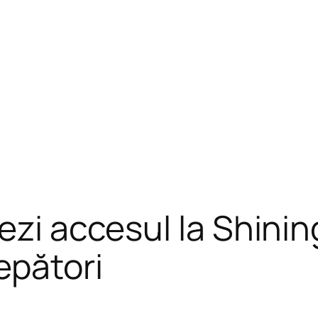
zezi accesul la Shini
epători