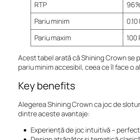
RTP
96
Pariu minim
0.10
Pariu maxim
100
Acest tabel arată că Shining Crown se pr
pariu minim accesibil, ceea ce îl face o 
Key benefits
Alegerea Shining Crown ca joc de slotur
dintre aceste avantaje:
Experiență de joc intuitivă – perfec
Design atrăgător și tematică clasică