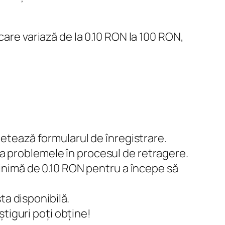
care variază de la 0.10 RON la 100 RON,
etează formularul de înregistrare.
ta problemele în procesul de retragere.
inimă de 0.10 RON pentru a începe să
ta disponibilă.
tiguri poți obține!