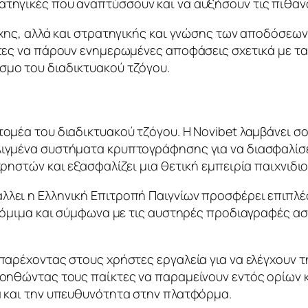
τηγικές που αναπτύσσουν και να αυξήσουν τις πιθανό
ύχης, αλλά και στρατηγικής και γνώσης των αποδόσεων
τες να πάρουν ενημερωμένες αποφάσεις σχετικά με τα 
σμο του διαδικτυακού τζόγου.
 τομέα του διαδικτυακού τζόγου. Η Novibet λαμβάνει
λιγμένα συστήματα κρυπτογράφησης για να διασφαλίσ
ρηστών και εξασφαλίζει μια θετική εμπειρία παιχνιδιο
λει η Ελληνική Επιτροπή Παιγνίων προσφέρει επιπλέ
 νόμιμα και σύμφωνα με τις αυστηρές προδιαγραφές α
παρέχοντας στους χρήστες εργαλεία για να ελέγχουν τ
βοηθώντας τους παίκτες να παραμείνουν εντός ορίων 
α και την υπευθυνότητα στην πλατφόρμα.