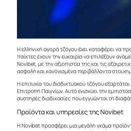
Η ελληνική αγορά τζόγου έχει καταφέρει να πρ
παίκτες έχουν την ευκαιρία να επιλέξουν ανάμ
Novibet, με την αξιοπιστία της και τις εξαιρ
ασφαλή και κανόνισμένα περιβάλλοντα στοιχη
Η επιτυχία του διαδικτυακού τζόγου εξαρτάτα
Επιτροπή Παιγνίων. Αυτό ενισχύει την εμπιστο
αυστηρές διαδικασίες που εγγυώνται τη διαφά
Προϊόντα και υπηρεσίες της Novibet
Η Novibet προσφέρει μια μεγάλη γκάμα προϊόντ