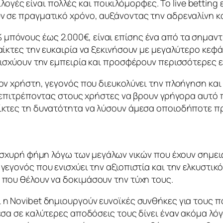
πιλογές είναι πολλές και ποικιλόμορφες. Το live betting
ν σε πραγματικό χρόνο, αυξάνοντας την αδρεναλίνη κα
μπόνους έως 2.000€, είναι επίσης ένα από τα σημαν
αίκτες την ευκαιρία να ξεκινήσουν με μεγαλύτερο κεφά
νισχύουν την εμπειρία και προσφέρουν περισσότερες ε
ον χρήστη, γεγονός που διευκολύνει την πλοήγηση και
, επιτρέποντας στους χρήστες να βρουν γρήγορα αυτό 
ίκτες τη δυνατότητα να λύσουν άμεσα οποιοδήποτε π
 ισχυρή φήμη λόγω των μεγάλων νικών που έχουν σημειώ
γεγονός που ενισχύει την αξιοπιστία και την ελκυστικ
 που θέλουν να δοκιμάσουν την τύχη τους.
η Novibet δημιουργούν ευνοϊκές συνθήκες για τους πα
εσα σε καλύτερες αποδόσεις τους δίνει έναν ακόμα λό