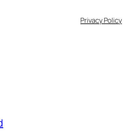
Privacy Policy
d