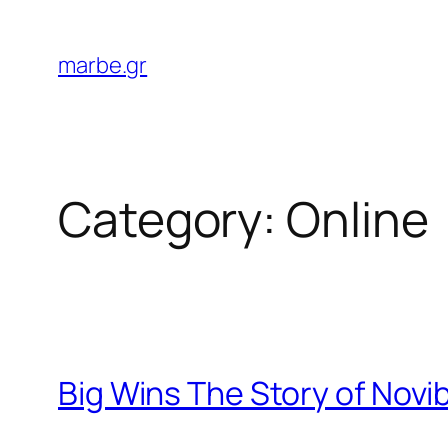
Skip
to
marbe.gr
content
Category:
Online
Big Wins The Story of Novi