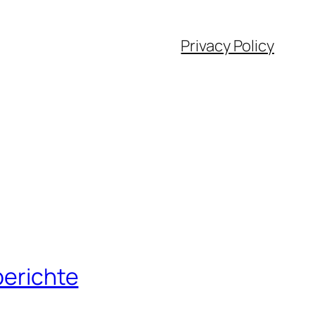
Privacy Policy
berichte