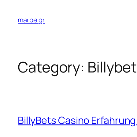
Skip
to
marbe.gr
content
Category:
Billybe
BillyBets Casino Erfahrung