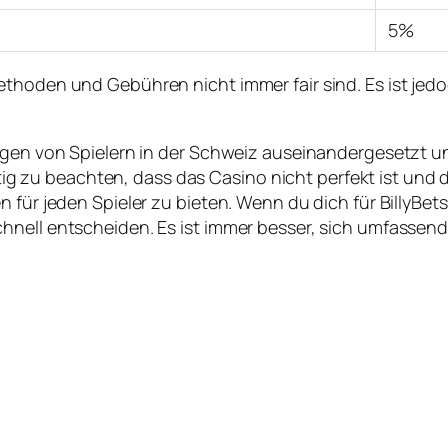
5%
thoden und Gebühren nicht immer fair sind. Es ist jedo
ngen von Spielern in der Schweiz auseinandergesetzt un
chtig zu beachten, dass das Casino nicht perfekt ist und 
 für jeden Spieler zu bieten. Wenn du dich für BillyBets
nell entscheiden. Es ist immer besser, sich umfassend 