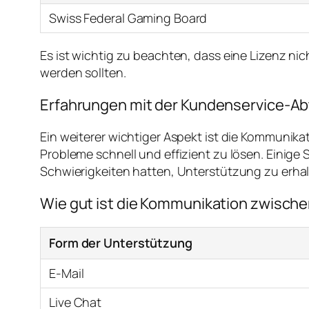
Swiss Federal Gaming Board
Es ist wichtig zu beachten, dass eine Lizenz ni
werden sollten.
Erfahrungen mit der Kundenservice-Ab
Ein weiterer wichtiger Aspekt ist die Kommunik
Probleme schnell und effizient zu lösen. Einige
Schwierigkeiten hatten, Unterstützung zu erhal
Wie gut ist die Kommunikation zwisch
Form der Unterstützung
E-Mail
Live Chat