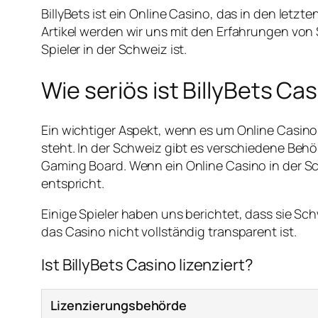
BillyBets ist ein Online Casino, das in den letz
Artikel werden wir uns mit den Erfahrungen von 
Spieler in der Schweiz ist.
Wie seriös ist BillyBets Ca
Ein wichtiger Aspekt, wenn es um Online Casino
steht. In der Schweiz gibt es verschiedene Behö
Gaming Board. Wenn ein Online Casino in der Sch
entspricht.
Einige Spieler haben uns berichtet, dass sie Sc
das Casino nicht vollständig transparent ist.
Ist BillyBets Casino lizenziert?
Lizenzierungsbehörde