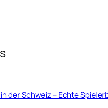
ts
 in der Schweiz – Echte Spieler