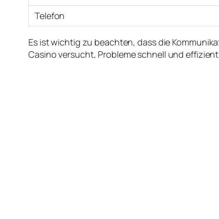
Telefon
Es ist wichtig zu beachten, dass die Kommunika
Casino versucht, Probleme schnell und effizient