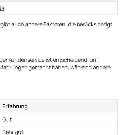
ts
 gibt auch andere Faktoren, die berücksichtigt
iger Kundenservice ist entscheidend, um
ute Erfahrungen gemacht haben, während andere
Erfahrung
Gut
Sehr gut