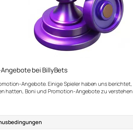
Angebote bei BillyBets
romotion-Angebote. Einige Spieler haben uns berichtet, 
n hatten, Boni und Promotion-Angebote zu verstehen
nusbedingungen