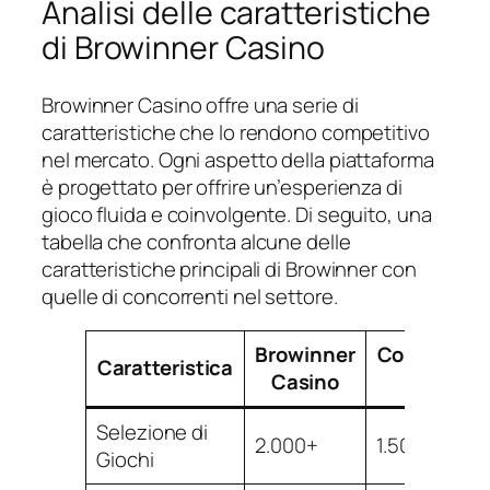
Analisi delle caratteristiche
di Browinner Casino
Browinner Casino offre una serie di
caratteristiche che lo rendono competitivo
nel mercato. Ogni aspetto della piattaforma
è progettato per offrire un’esperienza di
gioco fluida e coinvolgente. Di seguito, una
tabella che confronta alcune delle
caratteristiche principali di Browinner con
quelle di concorrenti nel settore.
Browinner
Competitor
Caratteristica
Casino
A
Selezione di
2.000+
1.500+
Giochi