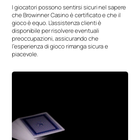
I giocatori possono sentirsi sicuri nel sapere
che Browinner Casino è certificato e che il
gioco è equo. L’assistenza clienti è
disponibile per risolvere eventuali
preoccupazioni, assicurando che
l’esperienza di gioco rimanga sicura e
piacevole.