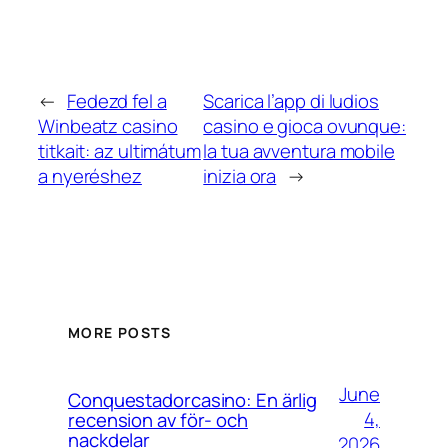
←
Fedezd fel a
Scarica l’app di ludios
Winbeatz casino
casino e gioca ovunque:
titkait: az ultimátum
la tua avventura mobile
a nyeréshez
inizia ora
→
MORE POSTS
June
Conquestadorcasino: En ärlig
4,
recension av för- och
nackdelar
2026